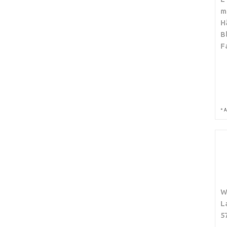
m
H
B
F
*
A
W
L
5