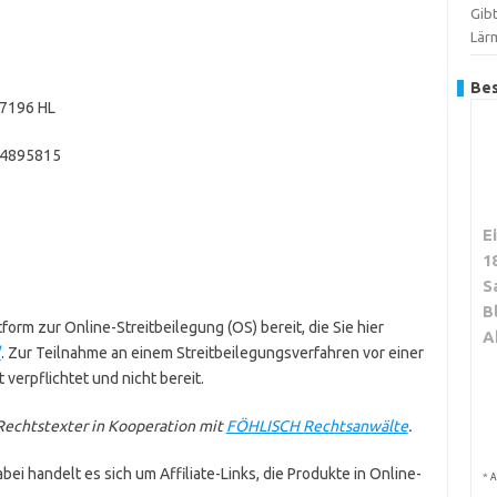
Gib
Lär
Bes
17196 HL
14895815
E
1
S
B
form zur Online-Streitbeilegung (OS) bereit, die Sie hier
A
/
. Zur Teilnahme an einem Streitbeilegungsverfahren vor einer
 verpflichtet und nicht bereit.
echtstexter in Kooperation mit
FÖHLISCH Rechtsanwälte
.
ei handelt es sich um Affiliate-Links, die Produkte in Online-
*
A