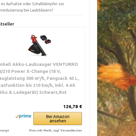
t es Aufsätze oder Schalldämpfer zur
mreduzierung bei Laubbläsern?
tseller
inhell Akku-Laubsauger VENTURRO
8/210 Power X-Change (18 V,
augleistung 500 m³/h, Fangsack 45 L,
lasfunktion bis 210 km/h, inkl. 4 Ah
kku & Ladegerät) Schwarz,Rot
126,78 €
Bei Amazon
ansehen
Preis inkl. MwSt., zzgl. Versandkosten
nzeige