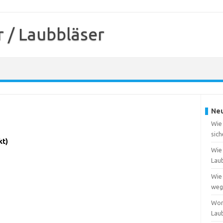
 / Laubbläser
Neu
Wie
sich
kt)
Wie 
Lau
Wie 
weg
Wor
Lau