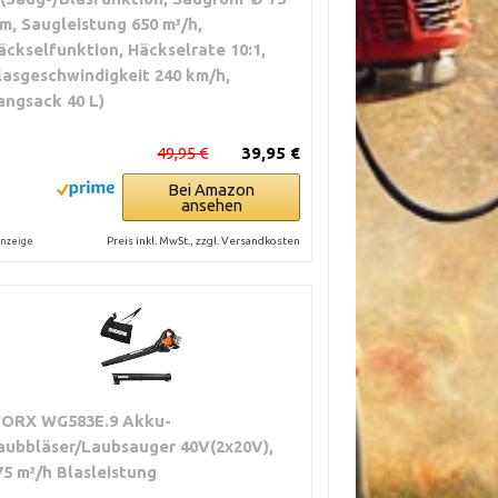
m, Saugleistung 650 m³/h,
äckselfunktion, Häckselrate 10:1,
lasgeschwindigkeit 240 km/h,
angsack 40 L)
49,95 €
39,95 €
Bei Amazon
ansehen
Preis inkl. MwSt., zzgl. Versandkosten
nzeige
ORX WG583E.9 Akku-
aubbläser/Laubsauger 40V(2x20V),
75 m³/h Blasleistung