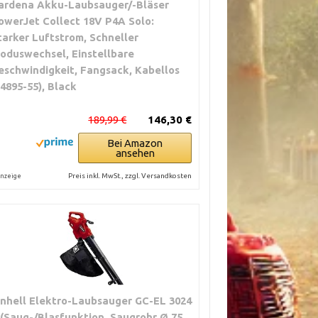
ardena Akku-Laubsauger/-Bläser
owerJet Collect 18V P4A Solo:
tarker Luftstrom, Schneller
oduswechsel, Einstellbare
eschwindigkeit, Fangsack, Kabellos
14895-55), Black
189,99 €
146,30 €
Bei Amazon
ansehen
Preis inkl. MwSt., zzgl. Versandkosten
nzeige
inhell Elektro-Laubsauger GC-EL 3024
 (Saug-/Blasfunktion, Saugrohr Ø 75