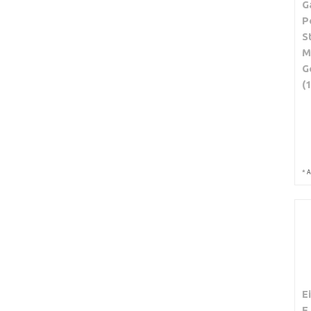
G
P
S
M
G
(
*
A
E
E