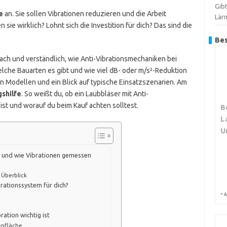
Gib
e
an. Sie sollen Vibrationen reduzieren und die Arbeit
Lär
sie wirklich? Lohnt sich die Investition für dich? Das sind die
Bes
infach und verständlich, wie Anti-Vibrationsmechaniken bei
welche Bauarten es gibt und wie viel dB- oder m/s²-Reduktion
 von Modellen und ein Blick auf typische Einsatzszenarien. Am
shilfe
. So weißt du, ob ein Laubbläser mit Anti-
ist und worauf du beim Kauf achten solltest.
B
L
U
n und wie Vibrationen gemessen
 Überblick
brationssystem für dich?
*
A
ation wichtig ist
enfläche