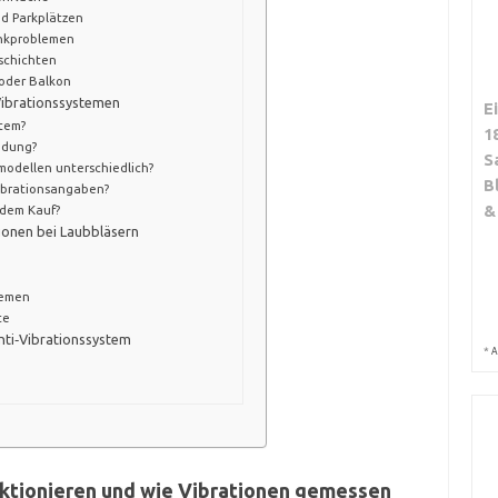
d Parkplätzen
enkproblemen
schichten
 oder Balkon
Vibrationssystemen
E
stem?
1
üdung?
S
modellen unterschiedlich?
B
ibrationsangaben?
&
 dem Kauf?
ionen bei Laubbläsern
temen
te
nti‑Vibrationssystem
*
A
ktionieren und wie Vibrationen gemessen