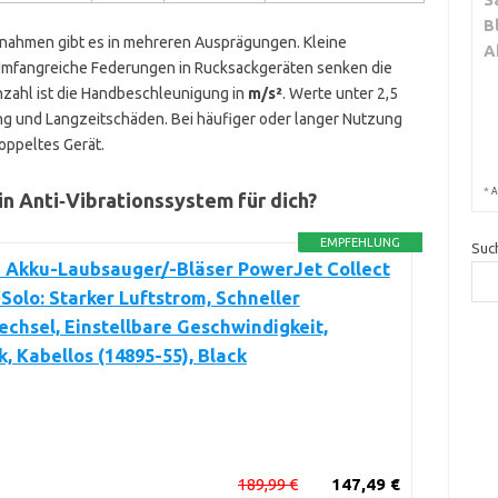
B
nahmen gibt es in mehreren Ausprägungen. Kleine
A
Umfangreiche Federungen in Rucksackgeräten senken die
nzahl ist die Handbeschleunigung in
m/s²
. Werte unter 2,5
ng und Langzeitschäden. Bei häufiger oder langer Nutzung
koppeltes Gerät.
*
A
in Anti‑Vibrationssystem für dich?
EMPFEHLUNG
Suc
 Akku-Laubsauger/-Bläser PowerJet Collect
Solo: Starker Luftstrom, Schneller
hsel, Einstellbare Geschwindigkeit,
, Kabellos (14895-55), Black
189,99 €
147,49 €