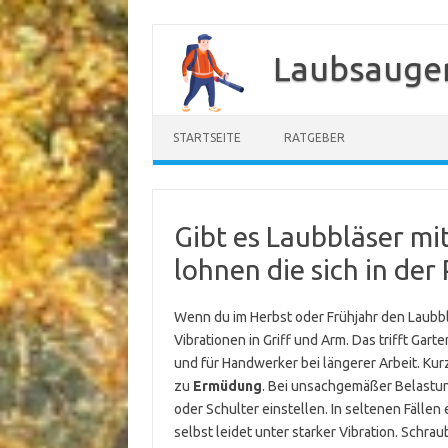
Zum
Inhalt
Laubsauger
springen
STARTSEITE
RATGEBER
Gibt es Laubbläser mi
lohnen die sich in der 
Wenn du im Herbst oder Frühjahr den Laubbläs
Vibrationen in Griff und Arm. Das trifft Gar
und für Handwerker bei längerer Arbeit. Kur
zu
Ermüdung
. Bei unsachgemäßer Belastu
oder Schulter einstellen. In seltenen Fälle
selbst leidet unter starker Vibration. Schra