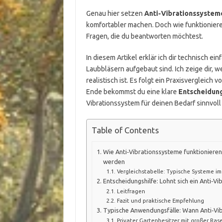
Genau hier setzen
Anti-Vibrationssystem
komfortabler machen. Doch wie funktionieren 
Fragen, die du beantworten möchtest.
In diesem Artikel erklär ich dir technisch e
Laubbläsern aufgebaut sind. Ich zeige dir, 
realistisch ist. Es folgt ein Praxisvergleich
Ende bekommst du eine klare
Entscheidung
Vibrationssystem für deinen Bedarf sinnvoll 
Table of Contents
Wie Anti‑Vibrationssysteme funktioniere
werden
Vergleichstabelle: Typische Systeme im
Entscheidungshilfe: Lohnt sich ein Anti‑Vi
Leitfragen
Fazit und praktische Empfehlung
Typische Anwendungsfälle: Wann Anti‑Vibr
Privater Gartenbesitzer mit großer Ras