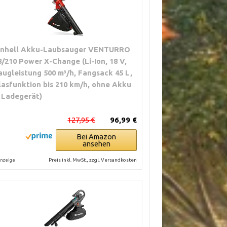
inhell Akku-Laubsauger VENTURRO
8/210 Power X-Change (Li-Ion, 18 V,
augleistung 500 m³/h, Fangsack 45 L,
lasfunktion bis 210 km/h, ohne Akku
 Ladegerät)
127,95 €
96,99 €
Bei Amazon
ansehen
Preis inkl. MwSt., zzgl. Versandkosten
nzeige