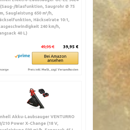
 (Saug-/Blasfunktion, Saugrohr Ø 75
m, Saugleistung 650 m³/h,
äckselfunktion, Häckselrate 10:1,
lasgeschwindigkeit 240 km/h,
angsack 40 L)
49,95 €
39,95 €
Bei Amazon
ansehen
Preis inkl. MwSt., zzgl. Versandkosten
nzeige
inhell Akku-Laubsauger VENTURRO
8/210 Power X-Change (18 V,
augleistung 500 m³/h, Fangsack 45 L,