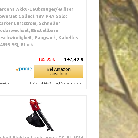
ardena Akku-Laubsauger/-Bläser
owerJet Collect 18V P4A Solo:
tarker Luftstrom, Schneller
oduswechsel, Einstellbare
eschwindigkeit, Fangsack, Kabellos
14895-55), Black
189,99 €
147,49 €
Bei Amazon
ansehen
Preis inkl. MwSt., zzgl. Versandkosten
nzeige
inhell Elektro-Laubsauger GC-EL 3024