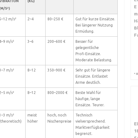
VIBRATION
(KG)
E
(M/S²)
m
5–12 m/s²
2–4
80–250 €
Gut für kurze Einsätze.
H
Bei längerer Nutzung
B
Ermüdung.
F
4–9 m/s²
3–6
200–600 €
Besser für
gelegentliche
Profi‑Einsätze.
Moderate Belastung.
3–7 m/s²
8–12
350–900 €
Sehr gut für längere
*
A
Einsätze. Entlastet
Arme deutlich.
2–5 m/s²
8–12
800–2000 €
Beste Wahl für
häufige, lange
Einsätze. Teurer.
1–3 m/s²
meist
hoch, noch
Technisch
(theoretisch)
höher
Nischenpreise
vielversprechend.
E
Marktverfügbarkeit
1
begrenzt.
S