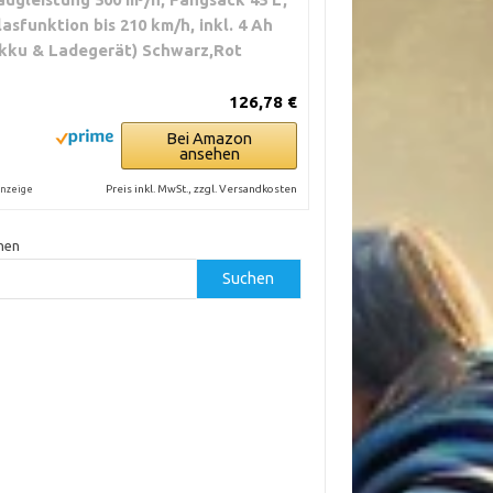
lasfunktion bis 210 km/h, inkl. 4 Ah
kku & Ladegerät) Schwarz,Rot
126,78 €
Bei Amazon
ansehen
Preis inkl. MwSt., zzgl. Versandkosten
nzeige
hen
Suchen