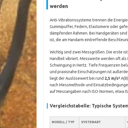
werden
Anti‑Vibrationssysteme trennen die Energie
Gummipuffer, Federn, Elastomere oder gefed
dämpfenden Rahmen. Bei Handgeräten sind Gr
ist, die am Handarm eintreffende Beschleun
Wichtig sind zwei Messgrößen. Die erste is
Handteil vibriert. Messwerte werden oft al
Schwingung in Hertz. Tiefe Frequenzen bela
und praxisnahe Einschätzungen ist außerde
liegt der Auslösewert bei rund
2,5 m/s²
A(8)
nach Messmethode und Einsatzbedingungen. 
auf Messangaben nach ISO‑Normen, etwa IS
Vergleichstabelle: Typische Syste
MODELL / TYP
SYSTEMART