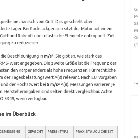
G
P
quelle mechanisch vom Griff. Das geschieht über
S
erte Lager. Bei Rucksackgeräten sitzt der Motor auf einem
M
iff und Rohr oft über elastische Elemente entkoppelt. Ziel
G
igung zu reduzieren.
(
t die Beschleunigung in
m/s²
. Sie gibt an, wie stark das
s RMS-Wert angegeben. Die zweite Größe ist die Frequenz der
sten den Körper anders als hohe Frequenzen. Für rechtliche
m der Tagesbelastungswert A(8) relevant. Nach EU‑Vorgaben
*
 und der Höchstwert bei
5 m/s²
A(8). Messungen variieren je
A
Herstellerangaben sind selten direkt vergleichbar. Achte
O 5349, wenn verfügbar.
me im Überblick
GEMESSENE
GEWICHT
PREIS (TYP.)
PRAXISTAUGLICHKEIT
E