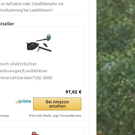
t es Aufsätze oder Schalldämpfer zur
mreduzierung bei Laubbläsern?
tseller
osch elektrischer
aubsauger/Laubbläser
niversalGardenTidy 3000
97,02 €
Bei Amazon
ansehen
Preis inkl. MwSt., zzgl. Versandkosten
nzeige