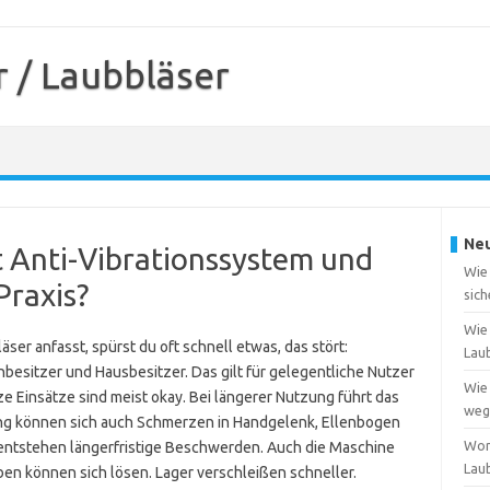
 / Laubbläser
Neu
t Anti-Vibrationssystem und
Wie
Praxis?
sich
Wie 
er anfasst, spürst du oft schnell etwas, das stört:
Lau
tenbesitzer und Hausbesitzer. Das gilt für gelegentliche Nutzer
Wie 
ze Einsätze sind meist okay. Bei längerer Nutzung führt das
weg
ng können sich auch Schmerzen in Handgelenk, Ellenbogen
Wor
n entstehen längerfristige Beschwerden. Auch die Maschine
Lau
uben können sich lösen. Lager verschleißen schneller.