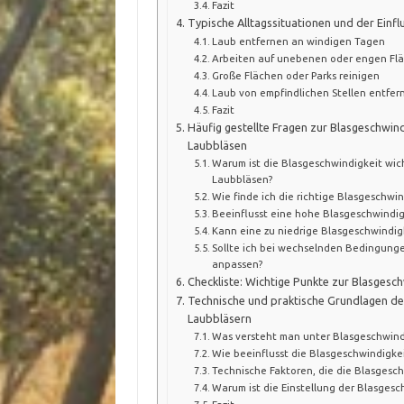
Fazit
Typische Alltagssituationen und der Einfl
Laub entfernen an windigen Tagen
Arbeiten auf unebenen oder engen Fl
Große Flächen oder Parks reinigen
Laub von empfindlichen Stellen entfer
Fazit
Häufig gestellte Fragen zur Blasgeschwind
Laubbläsen
Warum ist die Blasgeschwindigkeit wicht
Laubbläsen?
Wie finde ich die richtige Blasgeschwi
Beeinflusst eine hohe Blasgeschwindi
Kann eine zu niedrige Blasgeschwindig
Sollte ich bei wechselnden Bedingung
anpassen?
Checkliste: Wichtige Punkte zur Blasgesc
Technische und praktische Grundlagen de
Laubbläsern
Was versteht man unter Blasgeschwind
Wie beeinflusst die Blasgeschwindigkei
Technische Faktoren, die die Blasgesc
Warum ist die Einstellung der Blasgesc