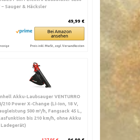
 – Sauger & Häcksler
49,99 €
Bei Amazon
ansehen
Preis inkl. MwSt., zzgl. Versandkosten
nzeige
inhell Akku-Laubsauger VENTURRO
8/210 Power X-Change (Li-Ion, 18 V,
augleistung 500 m³/h, Fangsack 45 L,
lasfunktion bis 210 km/h, ohne Akku
 Ladegerät)
127,95 €
96,99 €