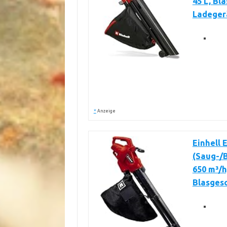
45 L, Bl
Ladeger
*
Anzeige
Einhell 
(Saug-/B
650 m³/h
Blasgesc