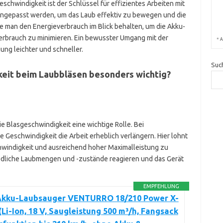
eschwindigkeit ist der Schlüssel für effizientes Arbeiten mit
 angepasst werden, um das Laub effektiv zu bewegen und die
lte man den Energieverbrauch im Blick behalten, um die Akku-
verbrauch zu minimieren. Ein bewusster Umgang mit der
*
A
ung leichter und schneller.
Suc
keit beim Laubbläsen besonders wichtig?
e Blasgeschwindigkeit eine wichtige Rolle. Bei
 Geschwindigkeit die Arbeit erheblich verlängern. Hier lohnt
chwindigkeit und ausreichend hoher Maximalleistung zu
iedliche Laubmengen und -zustände reagieren und das Gerät
EMPFEHLUNG
 Akku-Laubsauger VENTURRO 18/210 Power X-
Li-Ion, 18 V, Saugleistung 500 m³/h, Fangsack