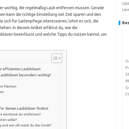
Gib
zer wichtig, die regelmäßig Laub entfernen müssen. Gerade
Lär
en kann die richtige Einstellung viel Zeit sparen und den
e sich für Gartenpflege interessieren, lohnt es sich, die
Bes
hen. In diesem Artikel erfährst du, wie die
bbläsen beeinflusst und welche Tipps du nutzen kannst, um
G
P
r effizientes Laubbläsen
S
 Laubbläsen besonders wichtig?
M
ren Flächen
G
ten
(
für deinen Laubbläser findest
e möchtest du entfernen?
iten willst?
 und wie oft nutzt du das Gerät?