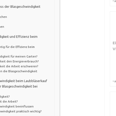
*
A
uss der Blasgeschwindigkeit
ächen
nen
igkeit und Effizienz beim
E
ig für die Effizienz beim
V
ndigkeit für meinen Garten?
gkeit den Energieverbrauch?
keit die Arbeit erschweren?
en die Blasgeschwindigkeit
hwindigkeit beim Laubbläserkauf
*
A
r Blasgeschwindigkeit bei
igkeit?
t die Arbeit?
hwindigkeit beeinflussen
hwindigkeit praktisch wichtig?