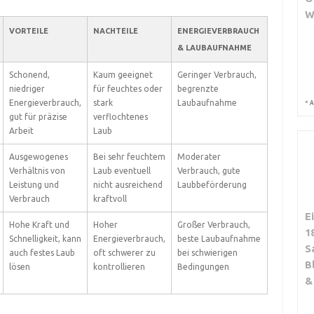
W
VORTEILE
NACHTEILE
ENERGIEVERBRAUCH
& LAUBAUFNAHME
Schonend,
Kaum geeignet
Geringer Verbrauch,
niedriger
für feuchtes oder
begrenzte
Energieverbrauch,
stark
Laubaufnahme
*
A
gut für präzise
verflochtenes
Arbeit
Laub
Ausgewogenes
Bei sehr feuchtem
Moderater
Verhältnis von
Laub eventuell
Verbrauch, gute
Leistung und
nicht ausreichend
Laubbeförderung
Verbrauch
kraftvoll
E
Hohe Kraft und
Hoher
Großer Verbrauch,
1
Schnelligkeit, kann
Energieverbrauch,
beste Laubaufnahme
S
auch festes Laub
oft schwerer zu
bei schwierigen
B
lösen
kontrollieren
Bedingungen
&