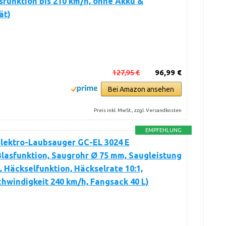
asfunktion bis 210 km/h, ohne Akku &
ät)
127,95 €
96,99 €
Bei Amazon ansehen
Preis inkl. MwSt., zzgl. Versandkosten
EMPFEHLUNG
Elektro-Laubsauger GC-EL 3024 E
lasfunktion, Saugrohr Ø 75 mm, Saugleistung
, Häckselfunktion, Häckselrate 10:1,
hwindigkeit 240 km/h, Fangsack 40 L)