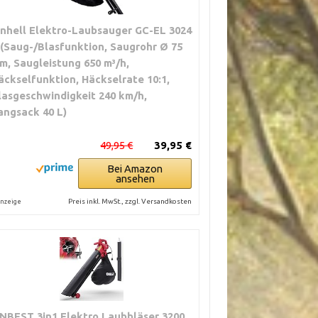
inhell Elektro-Laubsauger GC-EL 3024
 (Saug-/Blasfunktion, Saugrohr Ø 75
m, Saugleistung 650 m³/h,
äckselfunktion, Häckselrate 10:1,
lasgeschwindigkeit 240 km/h,
angsack 40 L)
49,95 €
39,95 €
Bei Amazon
ansehen
Preis inkl. MwSt., zzgl. Versandkosten
nzeige
NBEST 3in1 Elektro Laubbläser 3200