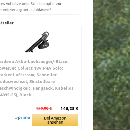
t es Aufsätze oder Schalldämpfer zur
mreduzierung bei Laubbläsern?
tseller
ardena Akku-Laubsauger/-Bläser
owerJet Collect 18V P4A Solo:
tarker Luftstrom, Schneller
oduswechsel, Einstellbare
eschwindigkeit, Fangsack, Kabellos
14895-55), Black
189,99 €
146,28 €
Bei Amazon
ansehen