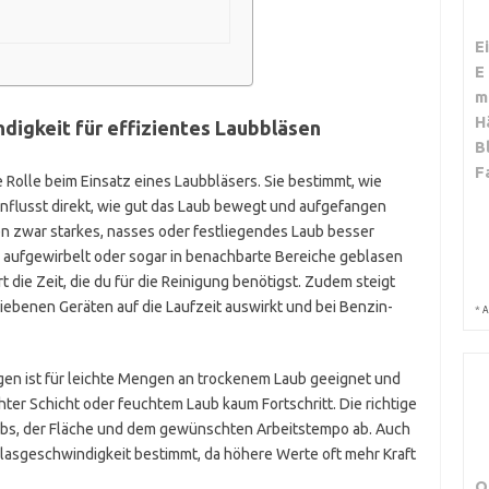
E
E
m
H
digkeit für effizientes Laubbläsen
B
F
e Rolle beim Einsatz eines Laubbläsers. Sie bestimmt, wie
influsst direkt, wie gut das Laub bewegt und aufgefangen
n zwar starkes, nasses oder festliegendes Laub besser
b aufgewirbelt oder sogar in benachbarte Bereiche geblasen
t die Zeit, die du für die Reinigung benötigst. Zudem steigt
iebenen Geräten auf die Laufzeit auswirkt und bei Benzin-
*
A
gen ist für leichte Mengen an trockenem Laub geeignet und
hter Schicht oder feuchtem Laub kaum Fortschritt. Die richtige
ubs, der Fläche und dem gewünschten Arbeitstempo ab. Auch
lasgeschwindigkeit bestimmt, da höhere Werte oft mehr Kraft
O