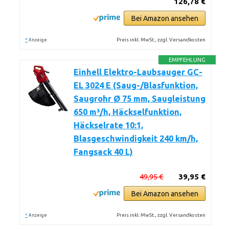
126,78 €
Bei Amazon ansehen
*
Preis inkl. MwSt., zzgl. Versandkosten
Anzeige
EMPFEHLUNG
Einhell Elektro-Laubsauger GC-
EL 3024 E (Saug-/Blasfunktion,
Saugrohr Ø 75 mm, Saugleistung
650 m³/h, Häckselfunktion,
Häckselrate 10:1,
Blasgeschwindigkeit 240 km/h,
Fangsack 40 L)
49,95 €
39,95 €
Bei Amazon ansehen
*
Preis inkl. MwSt., zzgl. Versandkosten
Anzeige