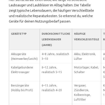
Laubsauger und Laubbläser im Alltag halten. Die Tabelle
zeigt typische Lebensdauern, die häufigen Verschleißteile
und realistische Reparaturkosten. So erkennst du, welche
Geräte für deinen Nutzungsbedarf passen.
GERÄTETYP
DURCHSCHNITTLICHE
HÄUFIGE
T
LEBENSDAUER
VERSCHLEISSTEILE
R
(JAHRE)
Akkugeräte
4–8 Jahre, realistisch
Akku, Elektronik,
A
(Heimwerker/Leicht)
3–10
Lüfter
E
Kabelgebundene
6–12 Jahre,
Motorlager, Kabel,
M
Elektrosauger
realistisch 5–15
Schalter
€
5
Benzingeräte
6–15 Jahre,
Vergaser,
K
(Hobby bis Profi)
realistisch 4–20
Zündkerze,
M
Kolbenringe,
1
Luftfilter