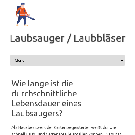
Zum
Inhalt
springen
Laubsauger / Laubbläser
Wie lange ist die
durchschnittliche
Lebensdauer eines
Laubsaugers?
Als Hausbesitzer oder Gartenbegeisterter weißt du, wie
schnell Laub- und Gartenabfälle anfallen können. Du nutzt