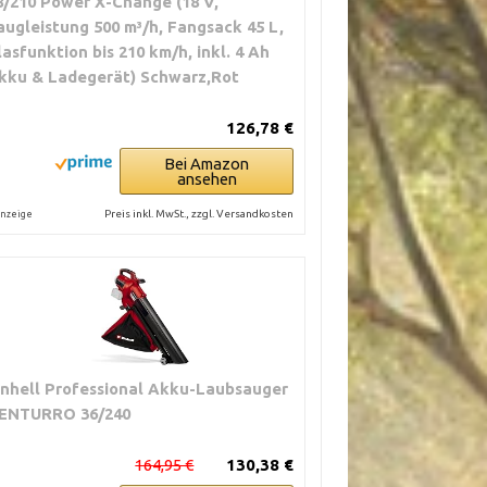
8/210 Power X-Change (18 V,
augleistung 500 m³/h, Fangsack 45 L,
lasfunktion bis 210 km/h, inkl. 4 Ah
kku & Ladegerät) Schwarz,Rot
126,78 €
Bei Amazon
ansehen
Preis inkl. MwSt., zzgl. Versandkosten
nzeige
inhell Professional Akku-Laubsauger
ENTURRO 36/240
164,95 €
130,38 €