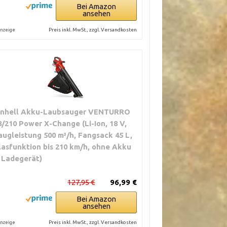
Bei Amazon
ansehen
Preis inkl. MwSt., zzgl. Versandkosten
nzeige
inhell Akku-Laubsauger VENTURRO
8/210 Power X-Change (Li-Ion, 18 V,
augleistung 500 m³/h, Fangsack 45 L,
lasfunktion bis 210 km/h, ohne Akku
 Ladegerät)
127,95 €
96,99 €
Bei Amazon
ansehen
Preis inkl. MwSt., zzgl. Versandkosten
nzeige