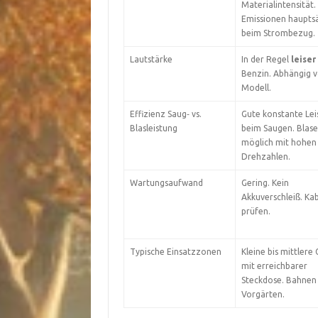
Materialintensität.
Emissionen hauptsä
beim Strombezug.
Lautstärke
In der Regel
leiser
Benzin. Abhängig 
Modell.
Effizienz Saug‑ vs.
Gute konstante Lei
Blasleistung
beim Saugen. Blase
möglich mit hohen
Drehzahlen.
Wartungsaufwand
Gering. Kein
Akkuverschleiß. Ka
prüfen.
Typische Einsatzzonen
Kleine bis mittlere
mit erreichbarer
Steckdose. Bahnen
Vorgärten.