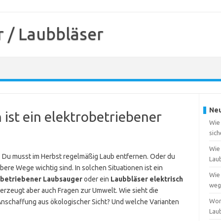
 / Laubbläser
Neu
ist ein elektrobetriebener
Wie
sich
Wie 
n. Du musst im Herbst regelmäßig Laub entfernen. Oder du
Lau
ere Wege wichtig sind. In solchen Situationen ist ein
Wie 
obetriebener Laubsauger
oder ein
Laubbläser elektrisch
weg
erzeugt aber auch Fragen zur Umwelt. Wie sieht die
Wor
 Anschaffung aus ökologischer Sicht? Und welche Varianten
Lau