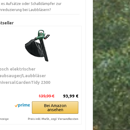
t es Aufsätze oder Schalldämpfer zur
mreduzierung bei Laubbläsern?
tseller
osch elektrischer
aubsauger/Laubbläser
niversalGardenTidy 2300
139,99 €
93,99 €
Bei Amazon
ansehen
Preis inkl. MwSt., zzgl. Versandkosten
nzeige