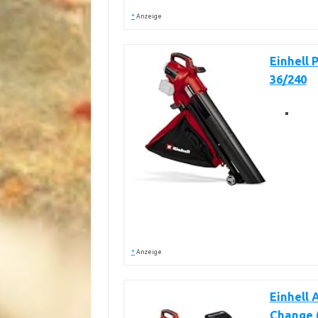
*
Anzeige
Einhell
36/240
*
Anzeige
Einhell
Change (