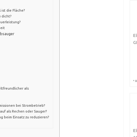
ist die Fläche?
 dicht?
uerleistung?
eit
ubsauger
E
G
*
A
tfreundlicher als
missionen bei Strombetrieb?
 auf als Rechen oder Sauger?
g beim Einsatz zu reduzieren?
E