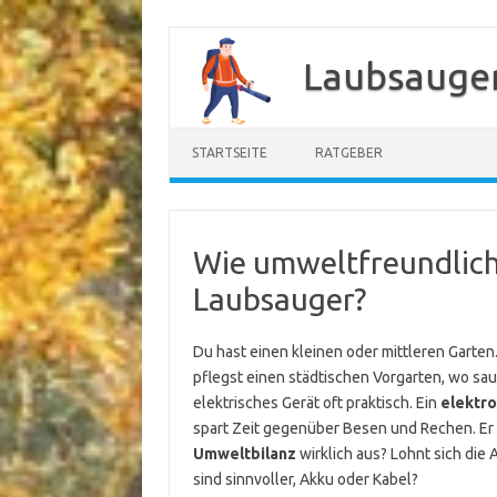
Zum
Inhalt
Laubsauger
springen
STARTSEITE
RATGEBER
Wie umweltfreundlich 
Laubsauger?
Du hast einen kleinen oder mittleren Garte
pflegst einen städtischen Vorgarten, wo saub
elektrisches Gerät oft praktisch. Ein
elektr
spart Zeit gegenüber Besen und Rechen. Er 
Umweltbilanz
wirklich aus? Lohnt sich die
sind sinnvoller, Akku oder Kabel?