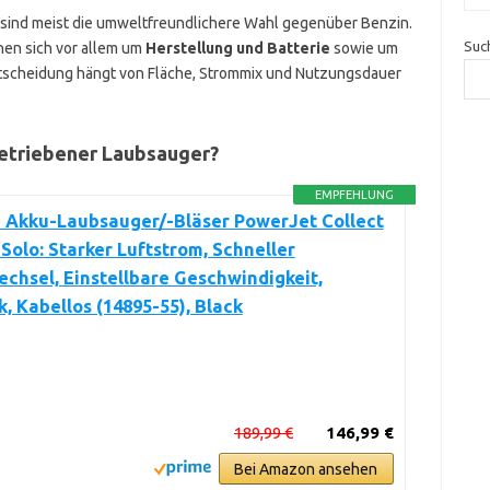
 sind meist die umweltfreundlichere Wahl gegenüber Benzin.
Suc
en sich vor allem um
Herstellung und Batterie
sowie um
ntscheidung hängt von Fläche, Strommix und Nutzungsdauer
betriebener Laubsauger?
EMPFEHLUNG
 Akku-Laubsauger/-Bläser PowerJet Collect
Solo: Starker Luftstrom, Schneller
hsel, Einstellbare Geschwindigkeit,
, Kabellos (14895-55), Black
189,99 €
146,99 €
Bei Amazon ansehen