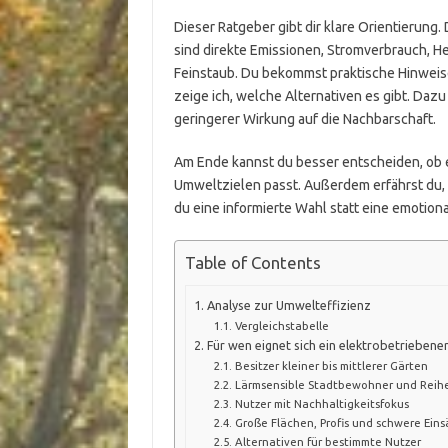
Dieser Ratgeber gibt dir klare Orientierung
sind direkte Emissionen, Stromverbrauch, H
Feinstaub. Du bekommst praktische Hinwei
zeige ich, welche Alternativen es gibt. Da
geringerer Wirkung auf die Nachbarschaft.
Am Ende kannst du besser entscheiden, ob e
Umweltzielen passt. Außerdem erfährst du, w
du eine informierte Wahl statt eine emotiona
Table of Contents
Analyse zur Umwelteffizienz
Vergleichstabelle
Für wen eignet sich ein elektrobetriebene
Besitzer kleiner bis mittlerer Gärten
Lärmsensible Stadtbewohner und Reih
Nutzer mit Nachhaltigkeitsfokus
Große Flächen, Profis und schwere Eins
Alternativen für bestimmte Nutzer