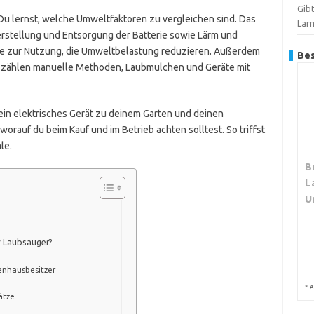
Gib
. Du lernst, welche Umweltfaktoren zu vergleichen sind. Das
Lär
erstellung und Entsorgung der Batterie sowie Lärm und
se zur Nutzung, die Umweltbelastung reduzieren. Außerdem
Bes
zu zählen manuelle Methoden, Laubmulchen und Geräte mit
in elektrisches Gerät zu deinem Garten und deinen
orauf du beim Kauf und im Betrieb achten solltest. So triffst
le.
B
L
U
r Laubsauger?
enhausbesitzer
*
A
ätze