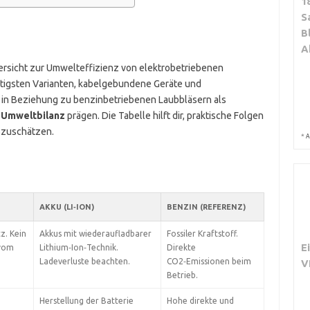
1
S
B
A
ersicht zur Umwelteffizienz von elektrobetriebenen
htigsten Varianten, kabelgebundene Geräte und
e in Beziehung zu benzinbetriebenen Laubbläsern als
e
Umweltbilanz
prägen. Die Tabelle hilft dir, praktische Folgen
bzuschätzen.
*
A
AKKU (LI‑ION)
BENZIN (REFERENZ)
z. Kein
Akkus mit wiederaufladbarer
Fossiler Kraftstoff.
E
 vom
Lithium‑Ion‑Technik.
Direkte
Ladeverluste beachten.
CO2‑Emissionen beim
V
Betrieb.
Herstellung der Batterie
Hohe direkte und