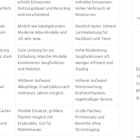
erhöht Emissionen.
indirekte Emissionen.
chlich
Nutzungsdauer und Recycling
Hoher Verbrauch an
sind entscheidend.
Ressourcen.
*
A
als
Ähnlich wie kabelgebunden.
Deutlich lauter. Höhere
vom
Moderne Akku‑Modelle sind
Lärmbelastung für
oft sehr leise.
Nachbarn und Tiere.
stung
Gute Leistung bis zur
Hohe Blasleistung.
n stark
Entladung. Manche Modelle
Saugfunktionen oft
kombinieren Saugfunktion
weniger effizient und
E
und Mulchen.
staubig.
1
Mittlerer Aufwand.
Höherer Aufwand.
S
bel
Akkupflege, Ersatzakkus nach
Motorwartung,
B
mehreren Jahren möglich.
Kraftstoffsystem,
&
regelmäßiger Service.
 Gärten
Flexible Einsätze, größere
Große Flächen,
Flächen möglich mit
Profieinsatz und
 und
Ersatzakku. Gut für
Bereiche ohne
Reihenhäuser.
Stromzugang.
*
A