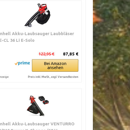
inhell Akku-Laubsauger Laubbläser
E-CL 36 Li E-Solo
122,95 €
87,85 €
Bei Amazon
ansehen
Preis inkl. MwSt., zzgl. Versandkosten
nzeige
inhell Akku-Laubsauger VENTURRO