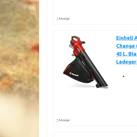
*
Anzeige
Einhell
Change (
45 L, Bl
Ladeger
*
Anzeige