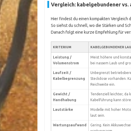
Vergleich: kabelgebundener vs.
Hier findest du einen kompakten Vergleich d
So siehst du schnell, wo die Stärken und Sc
Danach folgt eine kurze Empfehlung für ve
KRITERIUM
KABELGEBUNDENER LA
Leistung /
Meist höhere und konsta
Volumenstrom
bei nassem Laub und gr
Laufzeit /
Unbegrenzt betriebsbere
Kabelbegrenzung
Steckdose vorhanden. Ka
Reichweite ein.
Gewicht /
Tendenziell leichter, da 
Handhabung
Kabelführung kann störe
Lautstärke
Modelle mit hoher Moto
laut sein.
Wartungsaufwand
Gering. Kein Akkuwechsel.
wartungsarm.