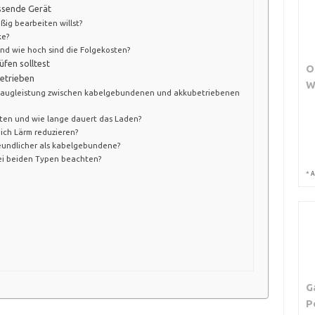
assende Gerät
ßig bearbeiten willst?
ke?
und wie hoch sind die Folgekosten?
fen solltest
O
betrieben
W
 Saugleistung zwischen kabelgebundenen und akkubetriebenen
rten und wie lange dauert das Laden?
 ich Lärm reduzieren?
eundlicher als kabelgebundene?
ei beiden Typen beachten?
*
A
G
P