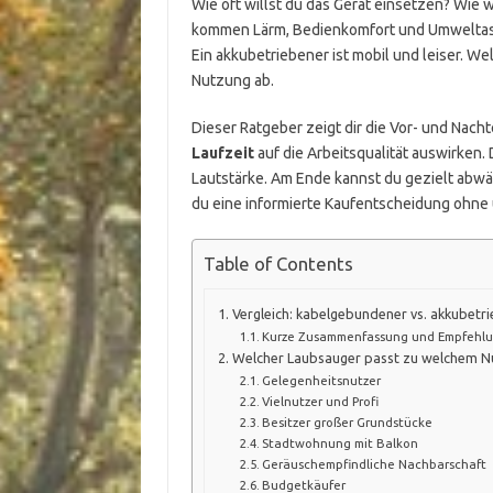
Wie oft willst du das Gerät einsetzen? Wie w
kommen Lärm, Bedienkomfort und Umweltasp
Ein akkubetriebener ist mobil und leiser. We
Nutzung ab.
Dieser Ratgeber zeigt dir die Vor- und Nacht
Laufzeit
auf die Arbeitsqualität auswirke
Lautstärke. Am Ende kannst du gezielt abwäg
du eine informierte Kaufentscheidung ohne
Table of Contents
Vergleich: kabelgebundener vs. akkubetr
Kurze Zusammenfassung und Empfehl
Welcher Laubsauger passt zu welchem Nu
Gelegenheitsnutzer
Vielnutzer und Profi
Besitzer großer Grundstücke
Stadtwohnung mit Balkon
Geräuschempfindliche Nachbarschaft
Budgetkäufer