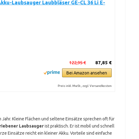
Akku-Laubsauger Laubbläser GE-CL 36 Li E-
122,95 €
87,85 €
Bei Amazon ansehen
Preis inkl. MwSt., zzgl. Versandkosten
m Jahr. Kleine Flächen und seltene Einsätze sprechen oft für
riebener Laubsauger
ist praktisch. Er ist mobil und schnell
urze Einsätze reicht ein kleiner Akku. Vorteile sind einfache