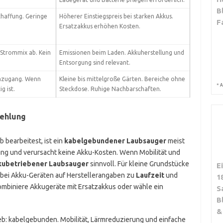
B
chaffung. Geringe
Höherer Einstiegspreis bei starken Akkus.
F
Ersatzakkus erhöhen Kosten.
Strommix ab. Kein
Emissionen beim Laden. Akkuherstellung und
Entsorgung sind relevant.
mzugang. Wenn
Kleine bis mittelgroße Gärten. Bereiche ohne
*
A
g ist.
Steckdose. Ruhige Nachbarschaften.
ehlung
 bearbeitest, ist ein
kabelgebundener Laubsauger
meist
tung und verursacht keine Akku-Kosten. Wenn Mobilität und
kubetriebener Laubsauger
sinnvoll. Für kleine Grundstücke
E
e bei Akku-Geräten auf Herstellerangaben zu
Laufzeit
und
1
ombiniere Akkugeräte mit Ersatzakkus oder wähle ein
S
B
&
eb: kabelgebunden. Mobilität, Lärmreduzierung und einfache