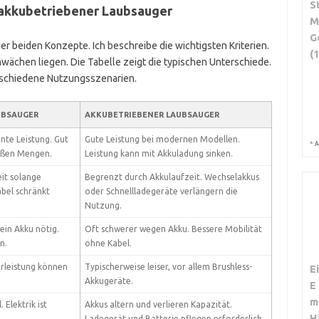
S
 akkubetriebener Laubsauger
M
G
er beiden Konzepte. Ich beschreibe die wichtigsten Kriterien.
(
hwächen liegen. Die Tabelle zeigt die typischen Unterschiede.
rschiedene Nutzungsszenarien.
UBSAUGER
AKKUBETRIEBENER LAUBSAUGER
nte Leistung. Gut
Gute Leistung bei modernen Modellen.
*
A
oßen Mengen.
Leistung kann mit Akkuladung sinken.
it solange
Begrenzt durch Akkulaufzeit. Wechselakkus
bel schränkt
oder Schnellladegeräte verlängern die
Nutzung.
kein Akku nötig.
Oft schwerer wegen Akku. Bessere Mobilität
n.
ohne Kabel.
rleistung können
Typischerweise leiser, vor allem Brushless-
E
Akkugeräte.
E
m
 Elektrik ist
Akkus altern und verlieren Kapazität.
H
Ladegerät und Batterie pflegen erforderlich.