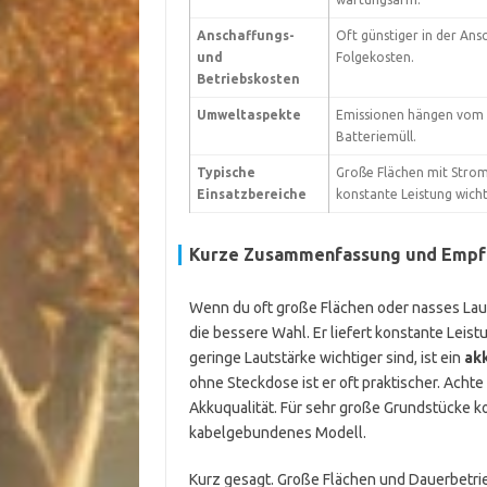
Anschaffungs-
Oft günstiger in der Ans
und
Folgekosten.
Betriebskosten
Umweltaspekte
Emissionen hängen vom 
Batteriemüll.
Typische
Große Flächen mit Stro
Einsatzbereiche
konstante Leistung wichti
Kurze Zusammenfassung und Empf
Wenn du oft große Flächen oder nasses Laub
die bessere Wahl. Er liefert konstante Leis
geringe Lautstärke wichtiger sind, ist ein
ak
ohne Steckdose ist er oft praktischer. Acht
Akkuqualität. Für sehr große Grundstücke k
kabelgebundenes Modell.
Kurz gesagt. Große Flächen und Dauerbetri