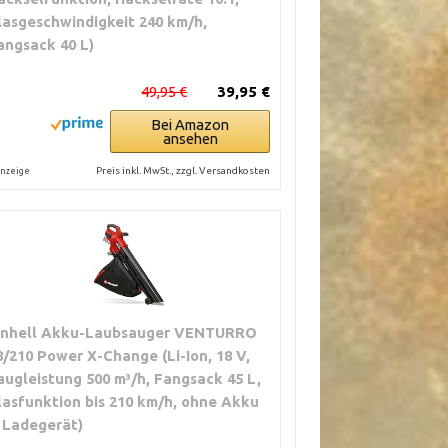
lasgeschwindigkeit 240 km/h,
angsack 40 L)
49,95 €
39,95 €
Bei Amazon
ansehen
Preis inkl. MwSt., zzgl. Versandkosten
nzeige
inhell Akku-Laubsauger VENTURRO
8/210 Power X-Change (Li-Ion, 18 V,
augleistung 500 m³/h, Fangsack 45 L,
lasfunktion bis 210 km/h, ohne Akku
 Ladegerät)