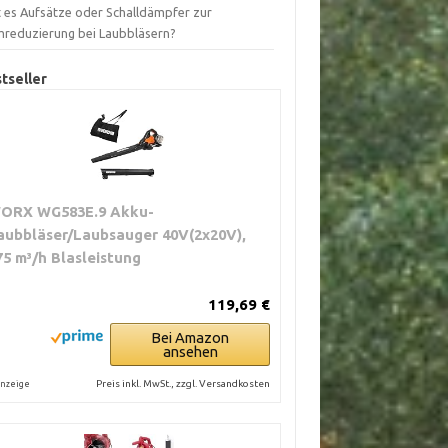
t es Aufsätze oder Schalldämpfer zur
mreduzierung bei Laubbläsern?
tseller
ORX WG583E.9 Akku-
aubbläser/Laubsauger 40V(2x20V),
75 m³/h Blasleistung
119,69 €
Bei Amazon
ansehen
Preis inkl. MwSt., zzgl. Versandkosten
nzeige