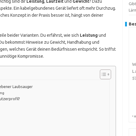
ichtig sind dir
Leistung
,
Laufzeit
und
Gewicht
? Dazu
Gib
ekte. Ein kabelgebundenes Gerät liefert oft mehr Durchzug.
Lär
lches Konzept in der Praxis besser ist, hängt von deiner
Bes
eile beider Varianten. Du erfährst, wie sich
Leistung
und
n. Du bekommst Hinweise zu Gewicht, Handhabung und
en, welches Gerät deinen Bedürfnissen entspricht. So triffst
 unnötige Kompromisse.
W
L
5
iebener Laubsauger
ung
tzerprofil?
*
A