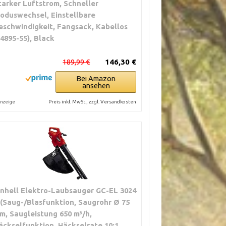
tarker Luftstrom, Schneller
oduswechsel, Einstellbare
eschwindigkeit, Fangsack, Kabellos
14895-55), Black
189,99 €
146,30 €
Bei Amazon
ansehen
Preis inkl. MwSt., zzgl. Versandkosten
nzeige
inhell Elektro-Laubsauger GC-EL 3024
 (Saug-/Blasfunktion, Saugrohr Ø 75
m, Saugleistung 650 m³/h,
äckselfunktion, Häckselrate 10:1,