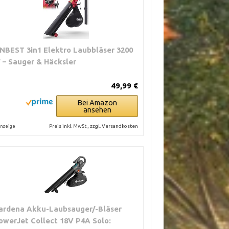
NBEST 3in1 Elektro Laubbläser 3200
 – Sauger & Häcksler
49,99 €
Bei Amazon
ansehen
Preis inkl. MwSt., zzgl. Versandkosten
nzeige
ardena Akku-Laubsauger/-Bläser
owerJet Collect 18V P4A Solo: