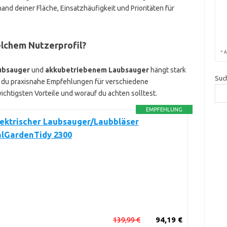
d deiner Fläche, Einsatzhäufigkeit und Prioritäten für
lchem Nutzerprofil?
*
A
ubsauger
und
akkubetriebenem Laubsauger
hängt stark
Suc
t du praxisnahe Empfehlungen für verschiedene
chtigsten Vorteile und worauf du achten solltest.
EMPFEHLUNG
lektrischer Laubsauger/Laubbläser
alGardenTidy 2300
139,99 €
94,19 €