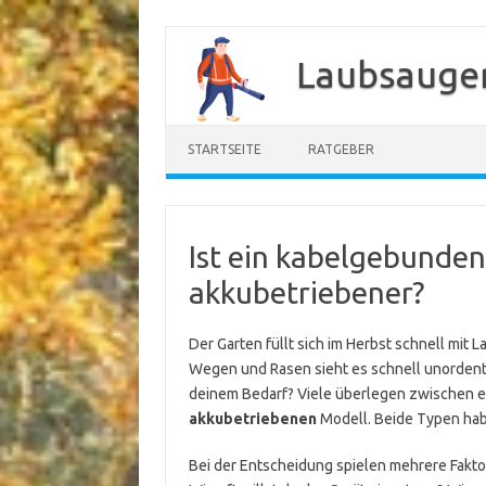
Zum
Inhalt
Laubsauger
springen
STARTSEITE
RATGEBER
Ist ein kabelgebunden
akkubetriebener?
Der Garten füllt sich im Herbst schnell mit 
Wegen und Rasen sieht es schnell unordentli
deinem Bedarf? Viele überlegen zwischen 
akkubetriebenen
Modell. Beide Typen hab
Bei der Entscheidung spielen mehrere Faktore