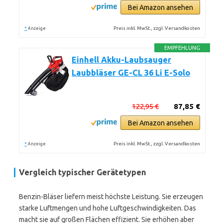
Bei Amazon ansehen
*
Preis inkl. MwSt., zzgl. Versandkosten
Anzeige
EMPFEHLUNG
Einhell Akku-Laubsauger
Laubbläser GE-CL 36 Li E-Solo
122,95 €
87,85 €
Bei Amazon ansehen
*
Preis inkl. MwSt., zzgl. Versandkosten
Anzeige
Vergleich typischer Gerätetypen
Benzin-Bläser liefern meist höchste Leistung. Sie erzeugen
starke Luftmengen und hohe Luftgeschwindigkeiten. Das
macht sie auf großen Flächen effizient. Sie erhöhen aber