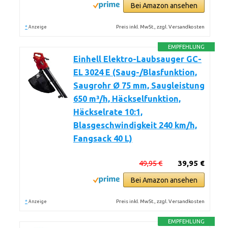
Bei Amazon ansehen
*
Preis inkl. MwSt., zzgl. Versandkosten
Anzeige
EMPFEHLUNG
Einhell Elektro-Laubsauger GC-
EL 3024 E (Saug-/Blasfunktion,
Saugrohr Ø 75 mm, Saugleistung
650 m³/h, Häckselfunktion,
Häckselrate 10:1,
Blasgeschwindigkeit 240 km/h,
Fangsack 40 L)
49,95 €
39,95 €
Bei Amazon ansehen
*
Preis inkl. MwSt., zzgl. Versandkosten
Anzeige
EMPFEHLUNG