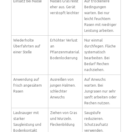
Einsatz bei Nässe
Nasses Gras reißt
Auf trockenere
eher aus. Gerät
Bedingungen
verstopft leichter
warten. Bei nur
leicht feuchtem
Rasen mit niedriger
Leistung arbeiten.
Wiederholte
Erhöhter Verlust
Nur einmal
Überfahrten auf
an
durchfegen. Fläche
einer Stelle
Pflanzenmaterial.
systematisch
Bodenlockerung
bearbeiten. Bei
Bedarf Rechen
nachziehen.
Anwendung auf
Ausreißen von
Auf Anwuchs
frisch angesätem
jungen Halmen.
warten. Bei
Rasen
schlechter
Jungrasen nur sehr
Anwuchs
sanft arbeiten oder
Rechen nutzen.
Laubsauger mit
Ziehen von Gras
Saugstufe
starker
und Wurzeln.
reduzieren.
Saugleistung und
Fleckenbildung
Schutzaufsatz
Bodenkontakt
verwenden.