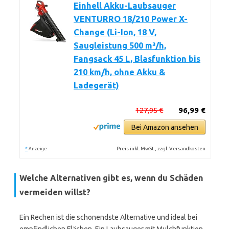
Einhell Akku-Laubsauger
VENTURRO 18/210 Power X-
Change (Li-Ion, 18 V,
Saugleistung 500 m³/h,
Fangsack 45 L, Blasfunktion bis
210 km/h, ohne Akku &
Ladegerät)
127,95 €
96,99 €
Bei Amazon ansehen
*
Preis inkl. MwSt., zzgl. Versandkosten
Anzeige
Welche Alternativen gibt es, wenn du Schäden
vermeiden willst?
Ein Rechen ist die schonendste Alternative und ideal bei