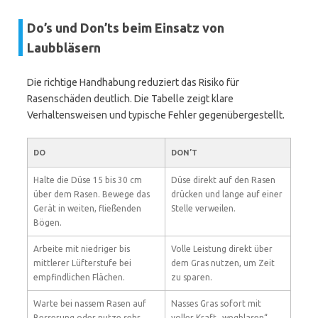
Do’s und Don’ts beim Einsatz von
Laubbläsern
Die richtige Handhabung reduziert das Risiko für
Rasenschäden deutlich. Die Tabelle zeigt klare
Verhaltensweisen und typische Fehler gegenübergestellt.
DO
DON’T
Halte die Düse 15 bis 30 cm
Düse direkt auf den Rasen
über dem Rasen. Bewege das
drücken und lange auf einer
Gerät in weiten, fließenden
Stelle verweilen.
Bögen.
Arbeite mit niedriger bis
Volle Leistung direkt über
mittlerer Lüfterstufe bei
dem Gras nutzen, um Zeit
empfindlichen Flächen.
zu sparen.
Warte bei nassem Rasen auf
Nasses Gras sofort mit
Besserung oder nutze sehr
voller Kraft „wegblasen“.