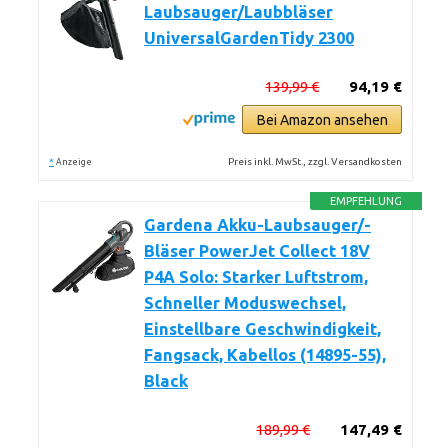
Laubsauger/Laubbläser
UniversalGardenTidy 2300
139,99 €
94,19 €
Bei Amazon ansehen
*
Preis inkl. MwSt., zzgl. Versandkosten
Anzeige
EMPFEHLUNG
Gardena Akku-Laubsauger/-
Bläser PowerJet Collect 18V
P4A Solo: Starker Luftstrom,
Schneller Moduswechsel,
Einstellbare Geschwindigkeit,
Fangsack, Kabellos (14895-55),
Black
189,99 €
147,49 €