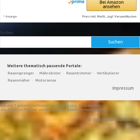
Bei Amazon
ansehen
*
Preis inkl. MwSt., zzgl. Versandkosten
Anzeige
Suchen
Suchen
Weitere thematisch passende Portale:
Rasensprenger
·
Mähroboter
·
Rasentrimmer
·
Vertikutierer
·
Rasenmäher
·
Motorsense
Impressum
die mit * gekennzeichneten Links sind sog. Affiliatelinks.
Als Amazon-Partner verdiene ich an qualifizierten Käufen!
© 2025 Ostsee-Ventures UG