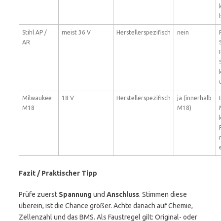
Stihl AP /
meist 36 V
Herstellerspezifisch
nein
AR
Milwaukee
18 V
Herstellerspezifisch
ja (innerhalb
M18
M18)
Fazit / Praktischer Tipp
Prüfe zuerst
Spannung
und
Anschluss
. Stimmen diese
überein, ist die Chance größer. Achte danach auf Chemie,
Zellenzahl und das BMS. Als Faustregel gilt: Original- oder