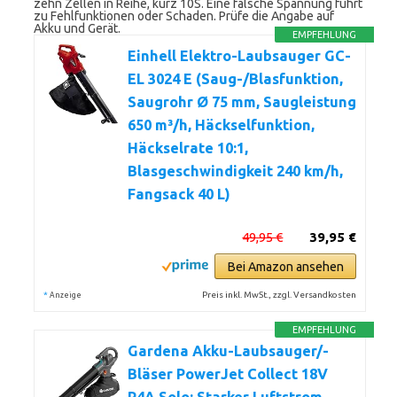
zehn Zellen in Reihe, kurz 10S. Eine falsche Spannung führt
zu Fehlfunktionen oder Schaden. Prüfe die Angabe auf
Akku und Gerät.
EMPFEHLUNG
Einhell Elektro-Laubsauger GC-
EL 3024 E (Saug-/Blasfunktion,
Saugrohr Ø 75 mm, Saugleistung
650 m³/h, Häckselfunktion,
Häckselrate 10:1,
Blasgeschwindigkeit 240 km/h,
Fangsack 40 L)
49,95 €
39,95 €
Bei Amazon ansehen
*
Preis inkl. MwSt., zzgl. Versandkosten
Anzeige
EMPFEHLUNG
Gardena Akku-Laubsauger/-
Bläser PowerJet Collect 18V