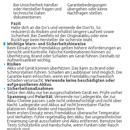
Bei Unsicherheit Händler
Garantiebedingungen
oder Hersteller fragen und
übergehen oder keine
technische Daten
Nachfragen stellen.
dokumentieren.
Fazit
Halte dich an die Do’s und vermeide die Don’ts. So
reduzierst du Risiken und erhältst längere Laufzeit sowie
Sicherheit. Bei Zweifeln ist der Originalakku oder eine
Rückfrage beim Hersteller die sicherste Wahl.
Wichtige Warn- und Sicherheitshinweise
Beim Einsatz von Fremdakkus gelten höhere Anforderungen an
Vorsicht und Kontrolle. Falsche Kombinationen können zu
Überhitzung, Brand oder Schäden am Gerät führen. Deshalb ist
Aufmerksamkeit wichtig.
Risiken
Akku und Gerät können überhitzen. Das kann zu Brand oder
Schmorstellen führen. Schäden am Laubbläser sind möglich. Die
Garantie kann erlöschen, wenn ein Fremdakku nachweislich
Schaden verursacht.
Verwende keine beschädigten oder
aufgequollenen Akkus.
Sicherheitsmaßnahmen
Setze den Akku nur bei ausgeschaltetem Gerät ein. Prüfe vorher
Spannung
und
Polarität
. Verwende nur Ladegeräte, die zur
Akku-Chemie passen. Lade nicht unbeaufsichtigt und nicht über
Nacht. Ladegeräte und Akkus auf nicht brennbarer Fläche
platzieren. Halte Kinder und Haustiere fern.
Beim ersten Einsatz eines Fremdakkus überwache Temperatur
und Verhalten. Fühle regelmäßig den Akku. Bei ungewöhnlicher
Erwärmung Gerät ausschalten und Akku entfernen. Benutze bei
Tests Schutzbrille und Handschuhe, wenn Funken oder Rauch
möglich sind.