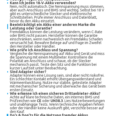
Kann ich jeden 18‑V‑Akku verwenden?
Nein, nicht automatisch. Die Nennspannung muss stimmen,
aber auch Anschluss und BMS sind wichtig. Selbst bei 18 V
gibt es unterschiedliche Stecker und elektronische
Schnittstellen. Prüfe immer Anschluss und Datenblatt,
bevor du den Akku einsetzt.
Beeinträchtigt ein Akku einer anderen Marke die
Leistung oder Garantie?
Fremdakkus können die Leistung verändern, wenn C‑Rate
oder BMS nicht passen. Hersteller können die Garantie
einschränken, wenn nachweislich ein Fremdakku Schaden
verursacht hat. Bewahre Belege auf und frage im Zweifel
den Hersteller oder Händler.
Wie prüfe ich Anschluss und Spannung?
Vergleiche die Nennspannung auf Akku und Gerät und miss
die Spannung mit einem Multimeter. Kontrolliere die
Polarität am Anschluss und schaue, ob der Stecker
mechanisch passt. Teste den Sitz und die Funktion bei
kurzer Laufzeit unter Beobachtung.
Sind Adapter sicher?
Adapter können eine Lösung sein, sind aber nicht risikofrei.
Ein schlechter Kontakt erhöht Übergangswiderstand und
Wärmeentwicklung. Nutze nur stabile, getestete Adapter
mit mechanischer Sicherung und überwache das Gerät beim
ersten Einsatz.
Wie erkenne ich einen sicheren Drittanbieter-Akku?
Achte auf klare technische Daten, ein internes BMS und
Prüfzeichen wie
CE
oder
UN38.3
. Lies Nutzerbewertungen
und unabhängige Tests. Wenn technische Angaben fehlen
oder der Händler keine Auskunft gibt, verzichte besser auf
den Kauf.
Do’s & Don’ts für die Nutzung fremder Akkus