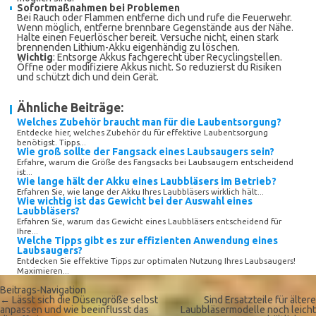
Sofortmaßnahmen bei Problemen
Bei Rauch oder Flammen entferne dich und rufe die Feuerwehr.
Wenn möglich, entferne brennbare Gegenstände aus der Nähe.
Halte einen Feuerlöscher bereit. Versuche nicht, einen stark
brennenden Lithium-Akku eigenhändig zu löschen.
Wichtig
: Entsorge Akkus fachgerecht über Recyclingstellen.
Öffne oder modifiziere Akkus nicht. So reduzierst du Risiken
und schützt dich und dein Gerät.
Ähnliche Beiträge:
Welches Zubehör braucht man für die Laubentsorgung?
Entdecke hier, welches Zubehör du für effektive Laubentsorgung
benötigst. Tipps...
Wie groß sollte der Fangsack eines Laubsaugers sein?
Erfahre, warum die Größe des Fangsacks bei Laubsaugern entscheidend
ist...
Wie lange hält der Akku eines Laubbläsers im Betrieb?
Erfahren Sie, wie lange der Akku Ihres Laubbläsers wirklich hält...
Wie wichtig ist das Gewicht bei der Auswahl eines
Laubbläsers?
Erfahren Sie, warum das Gewicht eines Laubbläsers entscheidend für
Ihre...
Welche Tipps gibt es zur effizienten Anwendung eines
Laubsaugers?
Entdecken Sie effektive Tipps zur optimalen Nutzung Ihres Laubsaugers!
Maximieren...
Beitrags-Navigation
←
Lässt sich die Düsengröße selbst
Sind Ersatzteile für ältere
anpassen und wie beeinflusst das
Laubbläsermodelle noch leicht