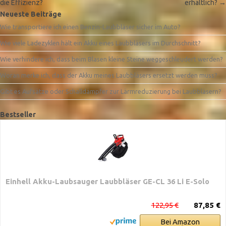
die Effizienz?
erhältlich?
→
Neueste Beiträge
Wie transportiere ich einen Benzin-Laubbläser sicher im Auto?
Wie viele Ladezyklen hält ein Akku eines Laubbläsers im Durchschnitt?
Wie verhindere ich, dass beim Blasen kleine Steine weggeschleudert werden?
Woran merke ich, dass der Akku meines Laubbläsers ersetzt werden muss?
Gibt es Aufsätze oder Schalldämpfer zur Lärmreduzierung bei Laubbläsern?
Bestseller
Einhell Akku-Laubsauger Laubbläser GE-CL 36 Li E-Solo
122,95 €
87,85 €
Bei Amazon