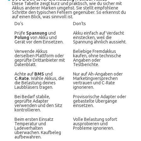
Diese Tabelle zeigt kurz und praktisch, wie du sicher mit
Akkus anderer Marken umgehst. Sie stellt empfohlene
Schritte den typischen Fehlern gegenüber. So erkennst du
auf einen Blick, was sinnvoll ist.
Do’s
Don’ts
Prüfe
Spannung
und
Akku einfach auf Verdacht
Polung
von Akku und
einstecken, weil die
Gerät vor dem Einsetzen.
Spannung ähnlich aussieht.
Verwende Akkus
Beliebige Fremdakkus
derselben Plattform oder
kaufen, ohne technische
geprüfte Drittanbieter mit
Angaben oder
Datenblatt.
Testberichte.
Achte auf
BMS
und
Nur auf Ah-Angaben oder
C‑Rate
. Wähle Akkus, die
Marketingversprechen
die Belastung deines
vertrauen und C‑Rate
Laubbläsers tragen.
ignorieren.
Bei Bedarf stabile,
Provisorische Adapter oder
geprüfte Adapter
gebastelte Übergänge
verwenden und den Sitz
einsetzen.
kontrollieren.
Beim ersten Einsatz
Volle Belastung sofort
Temperatur und
ausprobieren und
Ladeverhalten
Probleme ignorieren.
überwachen. Kaufbeleg
aufbewahren.