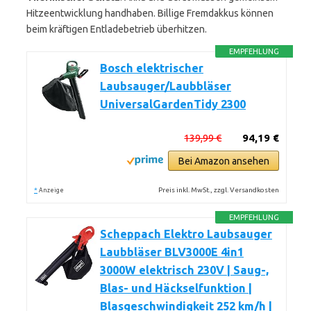
Hitzeentwicklung handhaben. Billige Fremdakkus können
beim kräftigen Entladebetrieb überhitzen.
EMPFEHLUNG
Bosch elektrischer
Laubsauger/Laubbläser
UniversalGardenTidy 2300
139,99 €
94,19 €
Bei Amazon ansehen
*
Preis inkl. MwSt., zzgl. Versandkosten
Anzeige
EMPFEHLUNG
Scheppach Elektro Laubsauger
Laubbläser BLV3000E 4in1
3000W elektrisch 230V | Saug-,
Blas- und Häckselfunktion |
Blasgeschwindigkeit 252 km/h |