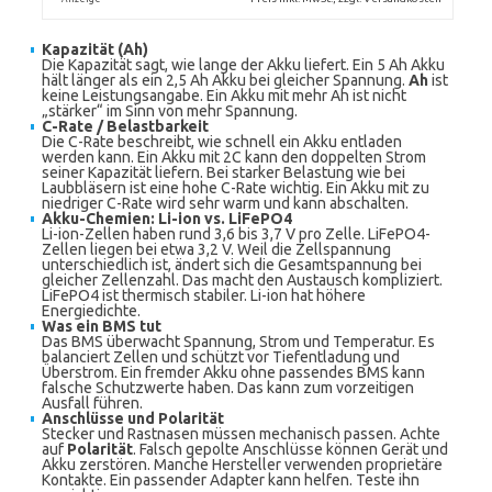
Kapazität (Ah)
Die Kapazität sagt, wie lange der Akku liefert. Ein 5 Ah Akku
hält länger als ein 2,5 Ah Akku bei gleicher Spannung.
Ah
ist
keine Leistungsangabe. Ein Akku mit mehr Ah ist nicht
„stärker“ im Sinn von mehr Spannung.
C-Rate / Belastbarkeit
Die C-Rate beschreibt, wie schnell ein Akku entladen
werden kann. Ein Akku mit 2C kann den doppelten Strom
seiner Kapazität liefern. Bei starker Belastung wie bei
Laubbläsern ist eine hohe C-Rate wichtig. Ein Akku mit zu
niedriger C-Rate wird sehr warm und kann abschalten.
Akku-Chemien: Li-ion vs. LiFePO4
Li-ion-Zellen haben rund 3,6 bis 3,7 V pro Zelle. LiFePO4-
Zellen liegen bei etwa 3,2 V. Weil die Zellspannung
unterschiedlich ist, ändert sich die Gesamtspannung bei
gleicher Zellenzahl. Das macht den Austausch kompliziert.
LiFePO4 ist thermisch stabiler. Li-ion hat höhere
Energiedichte.
Was ein BMS tut
Das BMS überwacht Spannung, Strom und Temperatur. Es
balanciert Zellen und schützt vor Tiefentladung und
Überstrom. Ein fremder Akku ohne passendes BMS kann
falsche Schutzwerte haben. Das kann zum vorzeitigen
Ausfall führen.
Anschlüsse und Polarität
Stecker und Rastnasen müssen mechanisch passen. Achte
auf
Polarität
. Falsch gepolte Anschlüsse können Gerät und
Akku zerstören. Manche Hersteller verwenden proprietäre
Kontakte. Ein passender Adapter kann helfen. Teste ihn