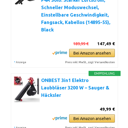
P4A Solo: Starker Luftstrom,
Schneller Moduswechsel,
Einstellbare Geschwindigkeit,
Fangsack, Kabellos (14895-55),
Black
189,99 €
147,49 €
Bei Amazon ansehen
*
Preis inkl. MwSt., zzgl. Versandkosten
Anzeige
EMPFEHLUNG
ONBEST 3in1 Elektro
Laubbläser 3200 W – Sauger &
Häcksler
49,99 €
Bei Amazon ansehen
*
Preis inkl. MwSt., zzgl. Versandkosten
Anzeige