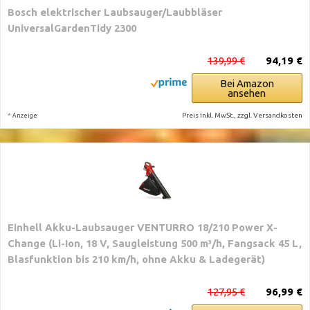
Bosch elektrischer Laubsauger/Laubbläser
UniversalGardenTidy 2300
139,99 €
94,19 €
Bei Amazon
ansehen
*
Preis inkl. MwSt., zzgl. Versandkosten
Anzeige
Einhell Akku-Laubsauger VENTURRO 18/210 Power X-
Change (Li-Ion, 18 V, Saugleistung 500 m³/h, Fangsack 45 L,
Blasfunktion bis 210 km/h, ohne Akku & Ladegerät)
127,95 €
96,99 €