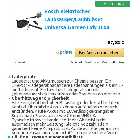
EMPFEHLUNG
Bosch elektrischer
Laubsauger/Laubbläser
UniversalGardenTidy 3000
97,02 €
Bei Amazon ansehen
*
Preis inkl. MwSt., zzgl. Versandkosten
Anzeige
Ladegeräte
Ladegerät und Akku müssen zur Chemie passen. Ein
LiFePO4-Ladegerät hat andere Ladespannungen als ein Li-
ion-Ladegerät. Ein falsches Ladegerät kann die
Lebensdauer stark verkürzen oder Brandrisiken erhöhen.
Überhitzung und Sicherheit
Hitze entsteht bei hoher Belastung oder bei schlechtem
Kontakt. Überhitzte Akkus können aufquellen oder sich
entzünden. Kaufe Akkus mit Zuverlässigkeitsangaben.
Suche nach Prüfzeichen wie CE und UN38.3.
Typische Missverständnisse: Mehr Ah heißt nicht
automatisch mehr Leistung. Gleiche Voltzahl allein
garantiert keine Kompatibilität. Achte auf alle genannten
Kriterien zusammen. Nur so triffst du eine sichere Wahl.
Häufige Fragen zur Kompatibilität