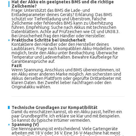
Hat der Akku ein geeignetes BMS und die richtige
Zellchemie?
Frage: Unterstützt das BMS die Lade- und
Entladeparameter deines Geräts? Erklärung: Das BMS
schützt vor Tiefentladung und Überstrom. Falsche
Zellchemie oder fehlendes BMS kann zu Überhitzung
führen. Empfehlung: Suche nach Akkus mit technischen
Datenblättern. Achte auf Prüfzeichen wie CE und UN38.3.
Bei Unsicherheit frag den Händler oder Hersteller.
Praktische Schritte bei Unsicherheit
Kontaktiere den Händler oder den Hersteller deines
Laubbläsers. Frage nach kompatiblen Akku-Modellen. Wenn
möglich, teste den Akku unter Beobachtung. Überwache
Temperatur und Ladeverhalten. Bewahre Kaufbelege für
Garantieansprüche auf.
Fazit
Wenn Spannung, Anschluss und BMS übereinstimmen, ist
ein Akku einer anderen Marke möglich. Am sichersten sind
Akkus derselben Plattform oder geprüfte Drittanbieter mit
klaren Daten. Bei Zweifel lieber nachfragen oder den
Originalakku wählen.
Technische Grundlagen zur Kompatibilität
Damit du einschätzen kannst, ob ein Akku passt, helfen ein
paar Grundbegriffe. Ich erkläre sie klar und mit Beispielen.
So kannst du typische Irrtümer vermeiden.
Spannung (V)
Die Nennspannung ist entscheidend. Viele Gartengeräte
arbeiten mit 18 V oder 36 V. Eine 36-V-Maschine hat meist