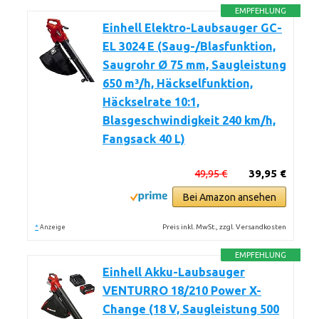
EMPFEHLUNG
Einhell Elektro-Laubsauger GC-
EL 3024 E (Saug-/Blasfunktion,
Saugrohr Ø 75 mm, Saugleistung
650 m³/h, Häckselfunktion,
Häckselrate 10:1,
Blasgeschwindigkeit 240 km/h,
Fangsack 40 L)
49,95 €
39,95 €
Bei Amazon ansehen
*
Preis inkl. MwSt., zzgl. Versandkosten
Anzeige
EMPFEHLUNG
Einhell Akku-Laubsauger
VENTURRO 18/210 Power X-
Change (18 V, Saugleistung 500