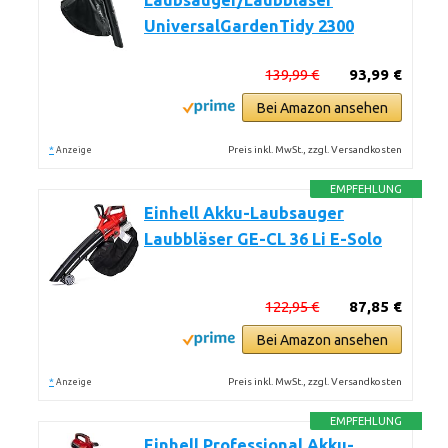
Laubsauger/Laubbläser
UniversalGardenTidy 2300
139,99 €
93,99 €
Bei Amazon ansehen
*
Preis inkl. MwSt., zzgl. Versandkosten
Anzeige
EMPFEHLUNG
Einhell Akku-Laubsauger
Laubbläser GE-CL 36 Li E-Solo
122,95 €
87,85 €
Bei Amazon ansehen
*
Preis inkl. MwSt., zzgl. Versandkosten
Anzeige
EMPFEHLUNG
Einhell Professional Akku-