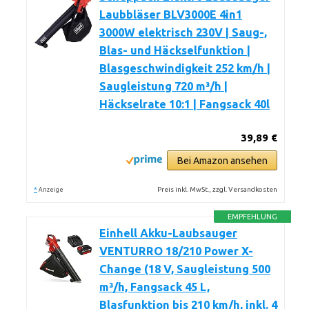
Laubbläser BLV3000E 4in1
3000W elektrisch 230V | Saug-,
Blas- und Häckselfunktion |
Blasgeschwindigkeit 252 km/h |
Saugleistung 720 m³/h |
Häckselrate 10:1 | Fangsack 40l
39,89 €
Bei Amazon ansehen
*
Preis inkl. MwSt., zzgl. Versandkosten
Anzeige
EMPFEHLUNG
Einhell Akku-Laubsauger
VENTURRO 18/210 Power X-
Change (18 V, Saugleistung 500
m³/h, Fangsack 45 L,
Blasfunktion bis 210 km/h, inkl. 4