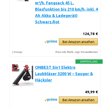
m³/h, Fangsack 45 L,
Blasfunktion bis 210 km/h, inkl. 4
Ah Akku & Ladegerät)
Schwarz,Rot
126,78 €
Bei Amazon ansehen
*
Preis inkl. MwSt., zzgl. Versandkosten
Anzeige
EMPFEHLUNG
ONBEST 3in1 Elektro
Laubbläser 3200 W – Sauger &
Häcksler
49,99 €
Bei Amazon ansehen