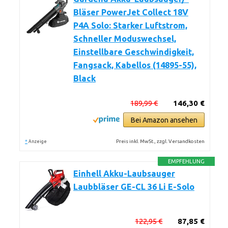
Bläser PowerJet Collect 18V
P4A Solo: Starker Luftstrom,
Schneller Moduswechsel,
Einstellbare Geschwindigkeit,
Fangsack, Kabellos (14895-55),
Black
189,99 €
146,30 €
Bei Amazon ansehen
*
Preis inkl. MwSt., zzgl. Versandkosten
Anzeige
EMPFEHLUNG
Einhell Akku-Laubsauger
Laubbläser GE-CL 36 Li E-Solo
122,95 €
87,85 €