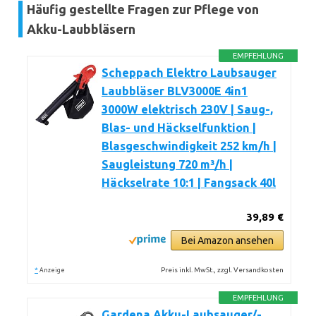
Häufig gestellte Fragen zur Pflege von
Akku-Laubbläsern
EMPFEHLUNG
Scheppach Elektro Laubsauger
Laubbläser BLV3000E 4in1
3000W elektrisch 230V | Saug-,
Blas- und Häckselfunktion |
Blasgeschwindigkeit 252 km/h |
Saugleistung 720 m³/h |
Häckselrate 10:1 | Fangsack 40l
39,89 €
Bei Amazon ansehen
*
Preis inkl. MwSt., zzgl. Versandkosten
Anzeige
EMPFEHLUNG
Gardena Akku-Laubsauger/-