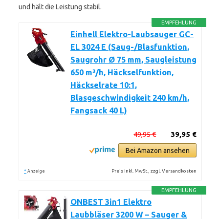
und hält die Leistung stabil.
EMPFEHLUNG
Einhell Elektro-Laubsauger GC-
EL 3024 E (Saug-/Blasfunktion,
Saugrohr Ø 75 mm, Saugleistung
650 m³/h, Häckselfunktion,
Häckselrate 10:1,
Blasgeschwindigkeit 240 km/h,
Fangsack 40 L)
49,95 €
39,95 €
Bei Amazon ansehen
*
Preis inkl. MwSt., zzgl. Versandkosten
Anzeige
EMPFEHLUNG
ONBEST 3in1 Elektro
Laubbläser 3200 W – Sauger &