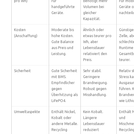
pro Wh)
für
benötigt mehr
Für mobi
handgeführte
Volumen bei
Geräte o
Geräte.
gleicher
nachteili
Kapazität.
Kosten
Moderate bis
Ähnlich oder
Günstige
(Anschaffung)
hohe Kosten.
etwas teurer pro
Zelle, ab
Gute Balance
Wh, aber
schlecht
aus Preis und
Lebensdauer
Runtime
Leistung.
relativiert den
Gesamtb
Preis.
teurer.
Sicherheit
Gute Sicherheit
Sehr stabil.
Relativ st
mit BMS.
Geringere
Stress k
Empfindlicher
Brandneigung.
Ausgasu
gegen
Robust gegen
führen. 
Überhitzung als
Misshandlung.
Brandve
LiFePO4.
wie Lith
Umweltaspekte
Enthält Nickel,
Kein Kobalt.
Enthält 
Kobalt oder
Längere
und
andere Metalle.
Lebensdauer
Mischmet
Recycling
reduziert
Recycling