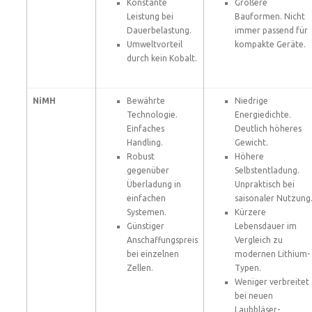
Konstante
Größere
Leistung bei
Bauformen. Nicht
Dauerbelastung.
immer passend für
Umweltvorteil
kompakte Geräte.
durch kein Kobalt.
NiMH
Bewährte
Niedrige
Technologie.
Energiedichte.
Einfaches
Deutlich höheres
Handling.
Gewicht.
Robust
Höhere
gegenüber
Selbstentladung.
Überladung in
Unpraktisch bei
einfachen
saisonaler Nutzung
Systemen.
Kürzere
Günstiger
Lebensdauer im
Anschaffungspreis
Vergleich zu
bei einzelnen
modernen Lithium-
Zellen.
Typen.
Weniger verbreitet
bei neuen
Laubbläser-