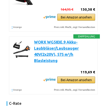
164,95 €
130,38 €
Bei Amazon ansehen
*
Preis inkl. MwSt., zzgl. Versandkosten
Anzeige
EMPFEHLUNG
WORX WG583E.9 Akku-
Laubbläser/Laubsauger
40V(2x20V), 575 m³/h
Blasleistung
119,69 €
Bei Amazon ansehen
*
Preis inkl. MwSt., zzgl. Versandkosten
Anzeige
C-Rate