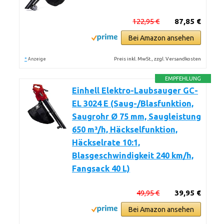
122,95 €
87,85 €
Bei Amazon ansehen
*
Preis inkl. MwSt., zzgl. Versandkosten
Anzeige
EMPFEHLUNG
Einhell Elektro-Laubsauger GC-
EL 3024 E (Saug-/Blasfunktion,
Saugrohr Ø 75 mm, Saugleistung
650 m³/h, Häckselfunktion,
Häckselrate 10:1,
Blasgeschwindigkeit 240 km/h,
Fangsack 40 L)
49,95 €
39,95 €
Bei Amazon ansehen