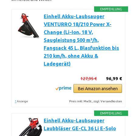
EMPFEHLUNG
Einhell Akku-Laubsauger
VENTURRO 18/210 Power X-
Change (Li-Ion, 18 V,
Saugleistung 500 m³/h,
Fangsack 45 L, Blasfunktion bis
210 km/h, ohne Akku &
Ladegerät)
127,95 €
96,99 €
Bei Amazon ansehen
*
Preis inkl. MwSt., zzgl. Versandkosten
Anzeige
EMPFEHLUNG
Einhell Akku-Laubsauger
Laubbläser GE-CL 36 Li E-Solo