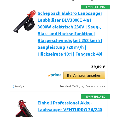
EMPFEHLUNG
Scheppach Elektro Laubsauger
Laubbläser BLV3000E 4in1
3000W elektrisch 230V | Saug-,
Blas- und Häckselfunktion |
Blasgeschwindigkeit 252 km/h |
Saugleistung 720 m³/h |
Häckselrate 10:1 | Fangsack 40l
39,89 €
Bei Amazon ansehen
*
Preis inkl. MwSt., zzgl. Versandkosten
Anzeige
EMPFEHLUNG
Einhell Professional Akku-
Laubsauger VENTURRO 36/240