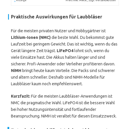
*
Preis inkl. MwSt., zzgl. Versandkosten
Anzeige
Praktische Auswirkungen für Laubbläser
Für die meisten privaten Nutzer und Hobbygärtner ist
Lithium-Ionen (NMC)
die beste Wahl. Du bekommst gute
Laufzeit bei geringem Gewicht. Das ist wichtig, wenn du das
Gerät längere Zeit trägst.
LiFePO4
lohnt sich, wenn du
viele Einsätze hast. Die Akkus halten länger und sind
sicherer. Profi-Anwender oder Verleiher profitieren davon.
NiMH
bringt heute kaum Vorteile. Die Packs sind schwerer
und altern schneller. Deshalb sind NiMH-Modelle für
Laubbläser kaum noch empfehlenswert.
Kurzfazit:
Für die meisten Laubbläser-Anwendungen ist
NMC die pragmatische Wahl. LiFePO4 ist die bessere Wahl
bei hoher Nutzungsintensität und fortlaufender
Beanspruchung. NiMH ist veraltet für diesen Einsatzzweck.