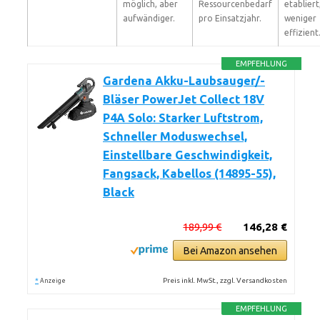
möglich, aber
Ressourcenbedarf
etabliert
aufwändiger.
pro Einsatzjahr.
weniger
effizient
EMPFEHLUNG
Gardena Akku-Laubsauger/-
Bläser PowerJet Collect 18V
P4A Solo: Starker Luftstrom,
Schneller Moduswechsel,
Einstellbare Geschwindigkeit,
Fangsack, Kabellos (14895-55),
Black
189,99 €
146,28 €
Bei Amazon ansehen
*
Preis inkl. MwSt., zzgl. Versandkosten
Anzeige
EMPFEHLUNG