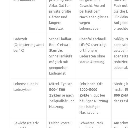
Akku. Gut für
Gewicht. Vorteil
Pack nöt
private große
bei häufigem
gleiche L
Gärten und
Nachladen gibt es
Für klein
längere
wegen
Aufgabe
Einsätze.
Lebensdauer.
brauchba
Ladezeit
Schnell ladbar.
Ebenfalls schnell.
Mäßig. 
(Orientierungswert
Bei 1C etwa
1
LiFePO4 verträgt
kann sch
bei 1C)
Stunde
.
oft höhere
geladen 
Schnellanläufe
Laderaten ohne
aber Hit
möglich mit
starke Alterung.
reduzier
geeignetem
Lebensda
Ladegerät.
Lebensdauer in
Mittel. Typisch
Sehr hoch. Oft
Niedrig b
Ladezyklen
500–1500
2000–5000
mittel. 
Zyklen
je nach
Zyklen
. Gut bei
800 Zyk
Zellqualität und
häufiger Nutzung
der Praxi
Nutzung.
und häufiger
Nachladung.
Gewicht (relativ
Leicht. Vorteil
Schwerer. Pack
Am schw