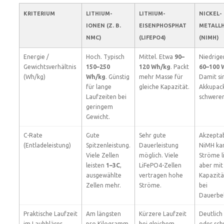
KRITERIUM
LITHIUM-
LITHIUM-
NICKEL-
IONEN (Z. B.
EISENPHOSPHAT
METALL
NMC)
(LIFEPO4)
(NIMH)
Energie /
Hoch. Typisch
Mittel. Etwa
90–
Niedrige
Gewichtsverhältnis
150–250
120 Wh/kg
. Packt
60–100 
(Wh/kg)
Wh/kg
. Günstig
mehr Masse für
Damit si
für lange
gleiche Kapazität.
Akkupac
Laufzeiten bei
schwerer
geringem
Gewicht.
C-Rate
Gute
Sehr gute
Akzeptab
(Entladeleistung)
Spitzenleistung.
Dauerleistung
NiMH ka
Viele Zellen
möglich. Viele
Ströme l
leisten
1–3C
,
LiFePO4-Zellen
aber mit
ausgewählte
vertragen hohe
Kapazitä
Zellen mehr.
Ströme.
bei
Dauerbel
Praktische Laufzeit
Am längsten
Kürzere Laufzeit
Deutlich
im Laubbläser
pro Kilogramm
bei gleichem
oder sch