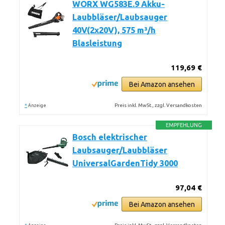
WORX WG583E.9 Akku-
Laubbläser/Laubsauger
40V(2x20V), 575 m³/h
Blasleistung
119,69 €
Bei Amazon ansehen
*
Preis inkl. MwSt., zzgl. Versandkosten
Anzeige
EMPFEHLUNG
Bosch elektrischer
Laubsauger/Laubbläser
UniversalGardenTidy 3000
97,04 €
Bei Amazon ansehen