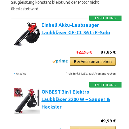
Saugleistung konstant bleibt und der Motor nicht
überlastet wird.
EMPFEHLUNG
Einhell Akku-Laubsauger
Laubbläser GE-CL 36 Li E-Solo
122,95 €
87,85 €
Bei Amazon ansehen
*
Preis inkl. MwSt., zzgl. Versandkosten
Anzeige
EMPFEHLUNG
ONBEST 3in1 Elektro
Laubbläser 3200 W – Sauger &
Häcksler
49,99 €