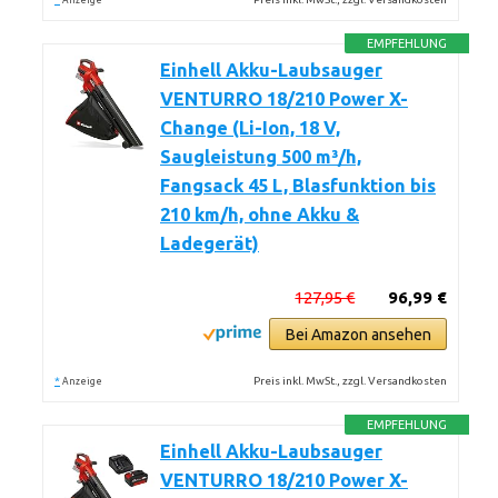
Anzeige
EMPFEHLUNG
Einhell Akku-Laubsauger
VENTURRO 18/210 Power X-
Change (Li-Ion, 18 V,
Saugleistung 500 m³/h,
Fangsack 45 L, Blasfunktion bis
210 km/h, ohne Akku &
Ladegerät)
127,95 €
96,99 €
Bei Amazon ansehen
*
Preis inkl. MwSt., zzgl. Versandkosten
Anzeige
EMPFEHLUNG
Einhell Akku-Laubsauger
VENTURRO 18/210 Power X-