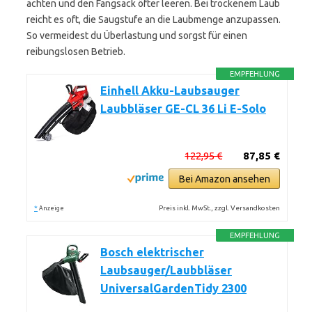
achten und den Fangsack öfter leeren. Bei trockenem Laub
reicht es oft, die Saugstufe an die Laubmenge anzupassen.
So vermeidest du Überlastung und sorgst für einen
reibungslosen Betrieb.
EMPFEHLUNG
Einhell Akku-Laubsauger
Laubbläser GE-CL 36 Li E-Solo
122,95 €
87,85 €
Bei Amazon ansehen
*
Preis inkl. MwSt., zzgl. Versandkosten
Anzeige
EMPFEHLUNG
Bosch elektrischer
Laubsauger/Laubbläser
UniversalGardenTidy 2300