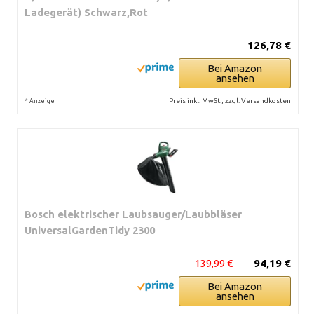
Ladegerät) Schwarz,Rot
126,78 €
Bei Amazon
ansehen
*
Preis inkl. MwSt., zzgl. Versandkosten
Anzeige
Bosch elektrischer Laubsauger/Laubbläser
UniversalGardenTidy 2300
139,99 €
94,19 €
Bei Amazon
ansehen