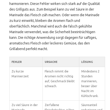
harmonieren. Diese Fehler wirken sich stark auf die Qualität
des Grillguts aus. Zum Beispiel kann zu viel Säure in der
Marinade das Fleisch zäh machen. Oder wenn die Marinade
zu kurz einwirkt, bleiben die Aromen flach und
oberflächlich. Manchmal wird auch die falsch gekühlte
Marinade verwendet, was die Sicherheit beeinträchtigen
kann. Die richtige Anwendung sorgt dagegen für saftiges,
aromatisches Fleisch oder leckeres Gemüse, das den
Grillabend perfekt macht.
FEHLER
URSACHE
LÖSUNG
Zu kurze
Fleisch nimmt die
Mindestens 2
Marinierzeit
Aromen nicht richtig
Stunden
auf, Geschmack bleibt
marinieren,
schwach.
besser über
Nacht im
Kühlschrank.
Zu viel Säure in der
Zerfallene
Säureanteil
Marinade
Fleischstruktur, zähes
reduzieren und