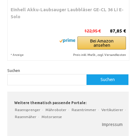
Einhell Akku-Laubsauger Laubbläser GE-CL 36 Li E-
Solo
122,95 €
87,85 €
Bei Amazon
ansehen
*
Preis inkl. MwSt., zzgl. Versandkosten
Anzeige
Suchen
Suchen
Weitere thematisch passende Portale:
Rasensprenger
·
Mähroboter
·
Rasentrimmer
·
Vertikutierer
·
Rasenmäher
·
Motorsense
Impressum