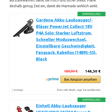
aufzubewahren, damit sie frisch und sicher bleibt. Plane
deshalb genug Zeit ein, damit die Marinade wirklich wirkt.
EMPFEHLUNG
Gardena Akku-Laubsauger/-
Bläser PowerJet Collect 18V
P4A Solo: Starker Luftstrom,
Schneller Moduswechsel,
Einstellbare Geschwindigkeit,
Fangsack, Kabellos (14895-55),
Black
189,99 €
146,30 €
Bei Amazon ansehen
*
Preis inkl. MwSt., zzgl. Versandkosten
Anzeige
EMPFEHLUNG
Einhell Akku-Laubsauger