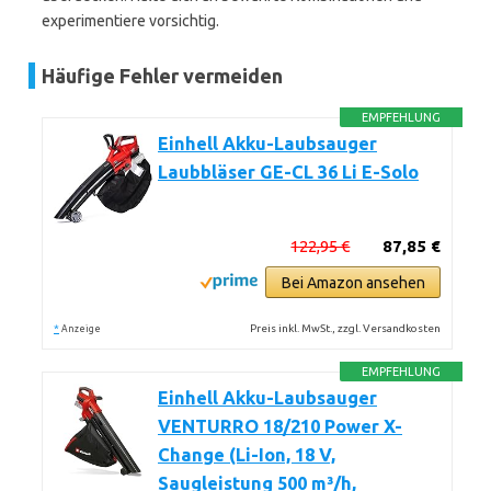
experimentiere vorsichtig.
Häufige Fehler vermeiden
EMPFEHLUNG
Einhell Akku-Laubsauger
Laubbläser GE-CL 36 Li E-Solo
122,95 €
87,85 €
Bei Amazon ansehen
*
Preis inkl. MwSt., zzgl. Versandkosten
Anzeige
EMPFEHLUNG
Einhell Akku-Laubsauger
VENTURRO 18/210 Power X-
Change (Li-Ion, 18 V,
Saugleistung 500 m³/h,