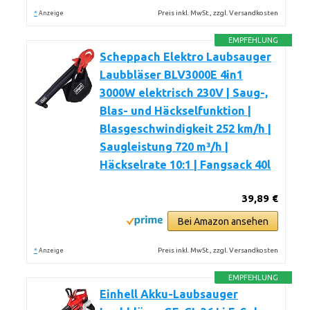
*
Preis inkl. MwSt., zzgl. Versandkosten
Anzeige
EMPFEHLUNG
Scheppach Elektro Laubsauger
Laubbläser BLV3000E 4in1
3000W elektrisch 230V | Saug-,
Blas- und Häckselfunktion |
Blasgeschwindigkeit 252 km/h |
Saugleistung 720 m³/h |
Häckselrate 10:1 | Fangsack 40l
39,89 €
Bei Amazon ansehen
*
Preis inkl. MwSt., zzgl. Versandkosten
Anzeige
EMPFEHLUNG
Einhell Akku-Laubsauger