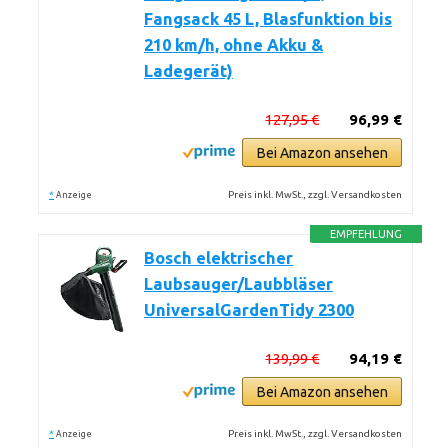
Fangsack 45 L, Blasfunktion bis
210 km/h, ohne Akku &
Ladegerät)
127,95 €
96,99 €
Bei Amazon ansehen
*
Preis inkl. MwSt., zzgl. Versandkosten
Anzeige
EMPFEHLUNG
Bosch elektrischer
Laubsauger/Laubbläser
UniversalGardenTidy 2300
139,99 €
94,19 €
Bei Amazon ansehen
*
Preis inkl. MwSt., zzgl. Versandkosten
Anzeige