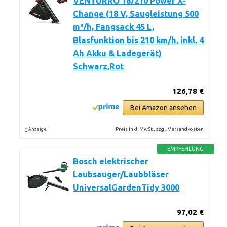
VENTURRO 18/210 Power X-
Change (18 V, Saugleistung 500
m³/h, Fangsack 45 L,
Blasfunktion bis 210 km/h, inkl. 4
Ah Akku & Ladegerät)
Schwarz,Rot
126,78 €
Bei Amazon ansehen
*
Preis inkl. MwSt., zzgl. Versandkosten
Anzeige
EMPFEHLUNG
Bosch elektrischer
Laubsauger/Laubbläser
UniversalGardenTidy 3000
97,02 €