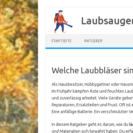
Zum
Inhalt
Laubsauger
springen
STARTSEITE
RATGEBER
Welche Laubbläser si
Als Hausbesitzer, Hobbygärtner oder Hausme
Im Frühjahr kämpfen Äste und feuchtes Laub
und zuverlässig arbeitet. Viele Geräte geb
Reparaturen, Ersatzteilen und Frust. Oft ist
Eine anfällige Batterie. Ein verschmutzter 
In diesem Ratgeber geht es darum, wie du
l
und Materialien sich bewährt haben. Du erfä