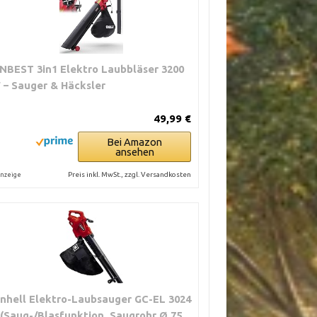
NBEST 3in1 Elektro Laubbläser 3200
 – Sauger & Häcksler
49,99 €
Bei Amazon
ansehen
Preis inkl. MwSt., zzgl. Versandkosten
nzeige
inhell Elektro-Laubsauger GC-EL 3024
 (Saug-/Blasfunktion, Saugrohr Ø 75