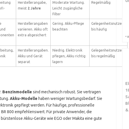
U
beitung
Herstellerangabe,
Moderate Wartung.
Regelmäßig
fi-
meist
2 Jahre
Leicht zugängliche
Filter
e
Herstellerangaben
Gering. Akku-Pflege
Gelegenheitsnutzer
 und
variieren. Akku oft
beachten
bis häufig
ponenten
extra abgesichert
*
A
rbeitung,
Herstellerangaben.
Niedrig. Elektronik
Gelegenheitsnutzer
onik
Akku und Gerät
pflegen, Akku richtig
bis regelmäßig
separat
lagern
E
1
r.
Benzinmodelle
sind mechanisch robust. Sie vertragen
S
rtung.
Akku-Modelle
haben weniger Wartungsbedarf. Sie
B
ektronik gepflegt werden. Für häufige, professionelle
&
 BR 800 empfehlenswert. Für private Anwender, die
d bürstenlose Akku-Geräte wie EGO oder Makita eine gute