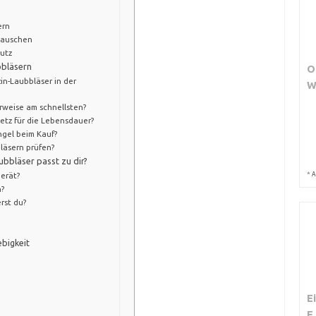
ern
 tauschen
utz
bbläsern
O
in-Laubbläser in der
W
rweise am schnellsten?
etz für die Lebensdauer?
gel beim Kauf?
läsern prüfen?
ubbläser passt zu dir?
*
Gerät?
A
h?
rst du?
bigkeit
E
E