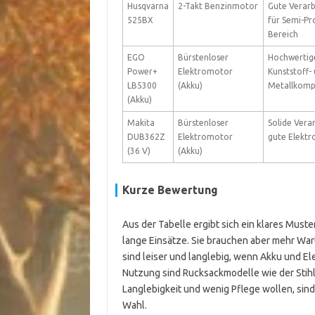
Husqvarna
2-Takt Benzinmotor
Gute Verar
525BX
für Semi-Pro
Bereich
EGO
Bürstenloser
Hochwertig
Power+
Elektromotor
Kunststoff-
LB5300
(Akku)
Metallkom
(Akku)
Makita
Bürstenloser
Solide Vera
DUB362Z
Elektromotor
gute Elektr
(36 V)
(Akku)
Kurze Bewertung
Aus der Tabelle ergibt sich ein klares Muste
lange Einsätze. Sie brauchen aber mehr Wa
sind leiser und langlebig, wenn Akku und El
Nutzung sind Rucksackmodelle wie der Stihl
Langlebigkeit und wenig Pflege wollen, sin
Wahl.