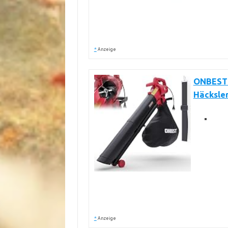
*
Anzeige
ONBEST 3
Häcksle
*
Anzeige