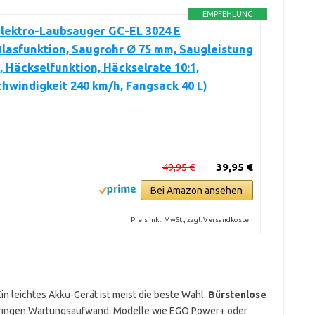
EMPFEHLUNG
Elektro-Laubsauger GC-EL 3024 E
lasfunktion, Saugrohr Ø 75 mm, Saugleistung
, Häckselfunktion, Häckselrate 10:1,
hwindigkeit 240 km/h, Fangsack 40 L)
49,95 €
39,95 €
Bei Amazon ansehen
Preis inkl. MwSt., zzgl. Versandkosten
Ein leichtes Akku-Gerät ist meist die beste Wahl.
Bürstenlose
ringen Wartungsaufwand. Modelle wie EGO Power+ oder