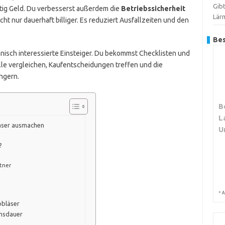
Gib
stig Geld. Du verbesserst außerdem die
Betriebssicherheit
Lär
icht nur dauerhaft billiger. Es reduziert Ausfallzeiten und den
Bes
echnisch interessierte Einsteiger. Du bekommst Checklisten und
le vergleichen, Kaufentscheidungen treffen und die
ngern.
B
L
bläser ausmachen
U
?
tner
*
A
bbläser
ensdauer