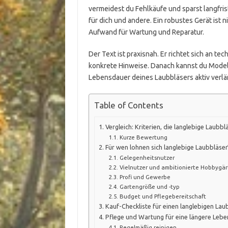
vermeidest du Fehlkäufe und sparst langfri
für dich und andere. Ein robustes Gerät ist n
Aufwand für Wartung und Reparatur.
Der Text ist praxisnah. Er richtet sich an t
konkrete Hinweise. Danach kannst du Model
Lebensdauer deines Laubbläsers aktiv verlä
Table of Contents
Vergleich: Kriterien, die langlebige Laub
Kurze Bewertung
Für wen lohnen sich langlebige Laubbläser
Gelegenheitsnutzer
Vielnutzer und ambitionierte Hobbygär
Profi und Gewerbe
Gartengröße und -typ
Budget und Pflegebereitschaft
Kauf-Checkliste für einen langlebigen Lau
Pflege und Wartung für eine längere Leb
Regelmäßig reinigen