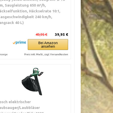
m, Saugleistung 650 m³/h,
äckselfunktion, Häckselrate 10:1,
lasgeschwindigkeit 240 km/h,
angsack 40 L)
49,95 €
39,95 €
Bei Amazon
ansehen
Preis inkl. MwSt., zzgl. Versandkosten
nzeige
osch elektrischer
aubsauger/Laubbläser