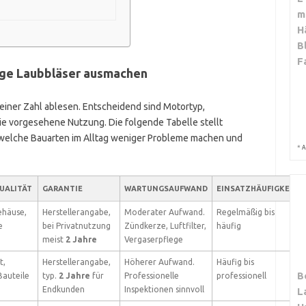
m
H
B
F
ebige Laubbläser ausmachen
n einer Zahl ablesen. Entscheidend sind Motortyp,
ie vorgesehene Nutzung. Die folgende Tabelle stellt
 welche Bauarten im Alltag weniger Probleme machen und
*
A
UALITÄT
GARANTIE
WARTUNGSAUFWAND
EINSATZHÄUFIGKEIT
ehäuse,
Herstellerangabe,
Moderater Aufwand.
Regelmäßig bis
e
bei Privatnutzung
Zündkerze, Luftfilter,
häufig
meist
2 Jahre
Vergaserpflege
t,
Herstellerangabe,
Höherer Aufwand.
Häufig bis
B
Bauteile
typ.
2 Jahre
für
Professionelle
professionell
Endkunden
Inspektionen sinnvoll
L