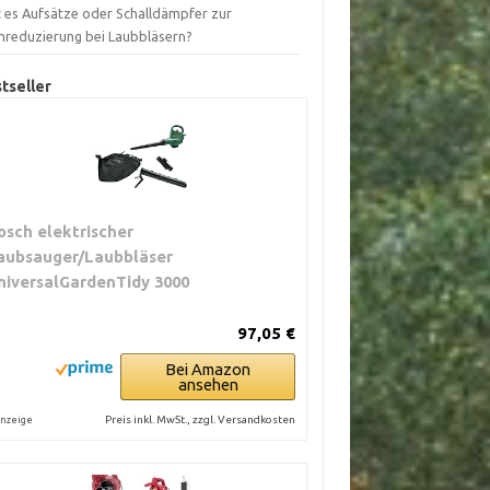
t es Aufsätze oder Schalldämpfer zur
mreduzierung bei Laubbläsern?
tseller
osch elektrischer
aubsauger/Laubbläser
niversalGardenTidy 3000
97,05 €
Bei Amazon
ansehen
Preis inkl. MwSt., zzgl. Versandkosten
nzeige