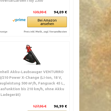
niversalGardenTidy 2300
139,99 €
94,09 €
Bei Amazon
ansehen
Preis inkl. MwSt., zzgl. Versandkosten
nzeige
inhell Akku-Laubsauger VENTURRO
8/210 Power X-Change (Li-Ion, 18 V,
augleistung 500 m³/h, Fangsack 45 L,
lasfunktion bis 210 km/h, ohne Akku
 Ladegerät)
127,95 €
96,99 €