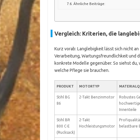
Ähnliche Beiträge:
Vergleich: Kriterien, die langl
Kurz vorab: Langlebigkeit lässt sich nicht a
Verarbeitung, Wartungsfreundlichkeit und d
konkrete Modelle gegenüber. So siehst du,
welche Pflege sie brauchen.
PRODUKT
MOTORTYP
MATERIALQ
Stihl BG
2-Takt Benzinmotor
Robustes G
86
hochwertig
Innenteile
Stihl BR
2-Takt
Profiqualitä
800 C-E
Hochleistungsmotor
belastbare 
(Rucksack)