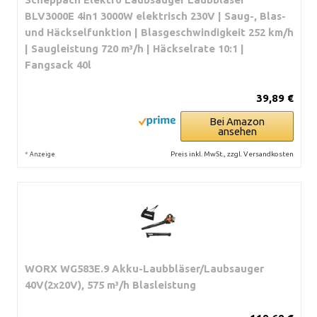
BLV3000E 4in1 3000W elektrisch 230V | Saug-, Blas-
und Häckselfunktion | Blasgeschwindigkeit 252 km/h
| Saugleistung 720 m³/h | Häckselrate 10:1 |
Fangsack 40l
39,89 €
Bei Amazon
ansehen
*
Preis inkl. MwSt., zzgl. Versandkosten
Anzeige
WORX WG583E.9 Akku-Laubbläser/Laubsauger
40V(2x20V), 575 m³/h Blasleistung