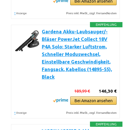
Bei Amazon ansehen
*
Preis inkl. MwSt., zzgl. Versandkosten
Anzeige
EMPFEHLUNG
Gardena Akku-Laubsauger/-
Bläser PowerJet Collect 18V
P4A Solo: Starker Luftstrom,
Schneller Moduswechsel,
Einstellbare Geschwindigkeit,
Fangsack, Kabellos (14895-55),
Black
189,99 €
146,30 €
Bei Amazon ansehen
*
Preis inkl. MwSt., zzgl. Versandkosten
Anzeige
EMPFEHLUNG