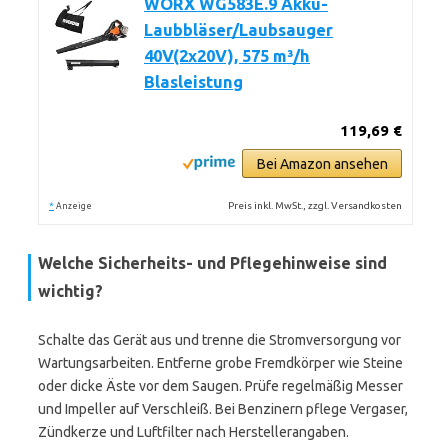
WORX WG583E.9 Akku-
Laubbläser/Laubsauger
40V(2x20V), 575 m³/h
Blasleistung
119,69 €
Bei Amazon ansehen
*
Preis inkl. MwSt., zzgl. Versandkosten
Anzeige
Welche Sicherheits- und Pflegehinweise sind
wichtig?
Schalte das Gerät aus und trenne die Stromversorgung vor
Wartungsarbeiten. Entferne grobe Fremdkörper wie Steine
oder dicke Äste vor dem Saugen. Prüfe regelmäßig Messer
und Impeller auf Verschleiß. Bei Benzinern pflege Vergaser,
Zündkerze und Luftfilter nach Herstellerangaben.