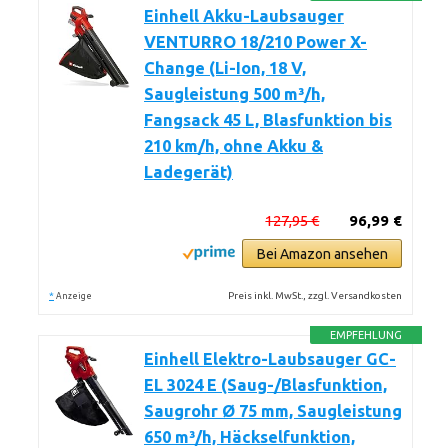
Einhell Akku-Laubsauger
VENTURRO 18/210 Power X-
Change (Li-Ion, 18 V,
Saugleistung 500 m³/h,
Fangsack 45 L, Blasfunktion bis
210 km/h, ohne Akku &
Ladegerät)
127,95 €
96,99 €
Bei Amazon ansehen
*
Preis inkl. MwSt., zzgl. Versandkosten
Anzeige
EMPFEHLUNG
Einhell Elektro-Laubsauger GC-
EL 3024 E (Saug-/Blasfunktion,
Saugrohr Ø 75 mm, Saugleistung
650 m³/h, Häckselfunktion,