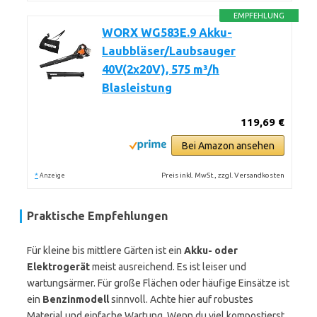
EMPFEHLUNG
WORX WG583E.9 Akku-
Laubbläser/Laubsauger
40V(2x20V), 575 m³/h
Blasleistung
119,69 €
Bei Amazon ansehen
*
Preis inkl. MwSt., zzgl. Versandkosten
Anzeige
Praktische Empfehlungen
Für kleine bis mittlere Gärten ist ein
Akku- oder
Elektrogerät
meist ausreichend. Es ist leiser und
wartungsärmer. Für große Flächen oder häufige Einsätze ist
ein
Benzinmodell
sinnvoll. Achte hier auf robustes
Material und einfache Wartung. Wenn du viel kompostierst,