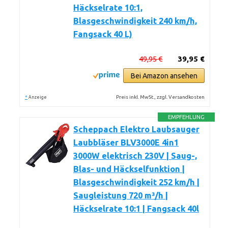
Häckselrate 10:1,
Blasgeschwindigkeit 240 km/h,
Fangsack 40 L)
49,95 €
39,95 €
Bei Amazon ansehen
*
Preis inkl. MwSt., zzgl. Versandkosten
Anzeige
EMPFEHLUNG
Scheppach Elektro Laubsauger
Laubbläser BLV3000E 4in1
3000W elektrisch 230V | Saug-,
Blas- und Häckselfunktion |
Blasgeschwindigkeit 252 km/h |
Saugleistung 720 m³/h |
Häckselrate 10:1 | Fangsack 40l