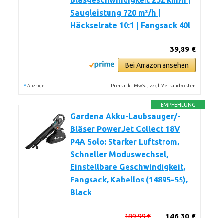
Blasgeschwindigkeit 252 km/h |
Saugleistung 720 m³/h |
Häckselrate 10:1 | Fangsack 40l
39,89 €
Bei Amazon ansehen
*
Preis inkl. MwSt., zzgl. Versandkosten
Anzeige
EMPFEHLUNG
Gardena Akku-Laubsauger/-
Bläser PowerJet Collect 18V
P4A Solo: Starker Luftstrom,
Schneller Moduswechsel,
Einstellbare Geschwindigkeit,
Fangsack, Kabellos (14895-55),
Black
189,99 €
146,30 €