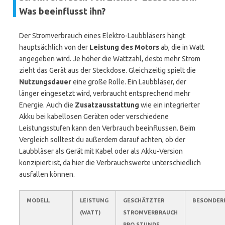
Was beeinflusst ihn?
Der Stromverbrauch eines Elektro-Laubbläsers hängt
hauptsächlich von der
Leistung des Motors
ab, die in Watt
angegeben wird. Je höher die Wattzahl, desto mehr Strom
zieht das Gerät aus der Steckdose. Gleichzeitig spielt die
Nutzungsdauer
eine große Rolle. Ein Laubbläser, der
länger eingesetzt wird, verbraucht entsprechend mehr
Energie. Auch die
Zusatzausstattung
wie ein integrierter
Akku bei kabellosen Geräten oder verschiedene
Leistungsstufen kann den Verbrauch beeinflussen. Beim
Vergleich solltest du außerdem darauf achten, ob der
Laubbläser als Gerät mit Kabel oder als Akku-Version
konzipiert ist, da hier die Verbrauchswerte unterschiedlich
ausfallen können.
MODELL
LEISTUNG
GESCHÄTZTER
BESONDER
(WATT)
STROMVERBRAUCH
PRO STUNDE