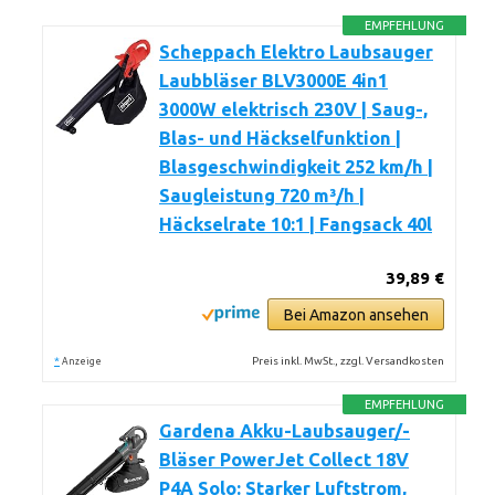
EMPFEHLUNG
Scheppach Elektro Laubsauger
Laubbläser BLV3000E 4in1
3000W elektrisch 230V | Saug-,
Blas- und Häckselfunktion |
Blasgeschwindigkeit 252 km/h |
Saugleistung 720 m³/h |
Häckselrate 10:1 | Fangsack 40l
39,89 €
Bei Amazon ansehen
*
Preis inkl. MwSt., zzgl. Versandkosten
Anzeige
EMPFEHLUNG
Gardena Akku-Laubsauger/-
Bläser PowerJet Collect 18V
P4A Solo: Starker Luftstrom,