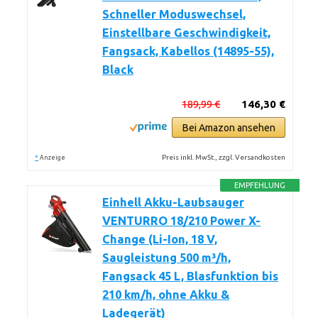
Schneller Moduswechsel,
Einstellbare Geschwindigkeit,
Fangsack, Kabellos (14895-55),
Black
189,99 €
146,30 €
Bei Amazon ansehen
*
Preis inkl. MwSt., zzgl. Versandkosten
Anzeige
EMPFEHLUNG
Einhell Akku-Laubsauger
VENTURRO 18/210 Power X-
Change (Li-Ion, 18 V,
Saugleistung 500 m³/h,
Fangsack 45 L, Blasfunktion bis
210 km/h, ohne Akku &
Ladegerät)