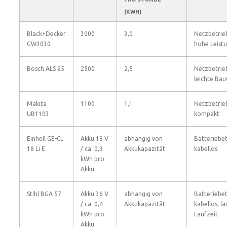
(KWH)
Black+Decker
3000
3,0
Netzbetrie
GW3030
hohe Leist
Bosch ALS 25
2500
2,5
Netzbetrie
leichte Bau
Makita
1100
1,1
Netzbetrie
UB1103
kompakt
Einhell GE-CL
Akku 18 V
abhängig von
Batteriebet
18 Li E
/ ca. 0,3
Akkukapazität
kabellos
kWh pro
Akku
Stihl BGA 57
Akku 36 V
abhängig von
Batteriebet
/ ca. 0,4
Akkukapazität
kabellos, l
kWh pro
Laufzeit
Akku