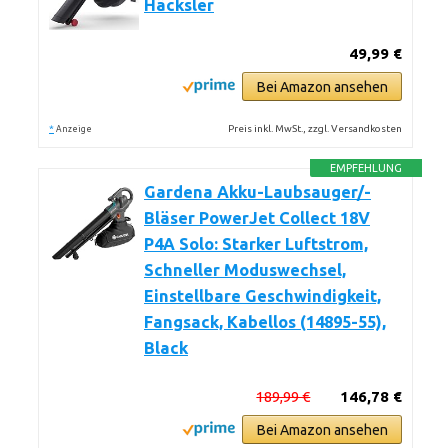
Häcksler
49,99 €
Bei Amazon ansehen
*
Preis inkl. MwSt., zzgl. Versandkosten
Anzeige
EMPFEHLUNG
Gardena Akku-Laubsauger/-
Bläser PowerJet Collect 18V
P4A Solo: Starker Luftstrom,
Schneller Moduswechsel,
Einstellbare Geschwindigkeit,
Fangsack, Kabellos (14895-55),
Black
189,99 €
146,78 €
Bei Amazon ansehen