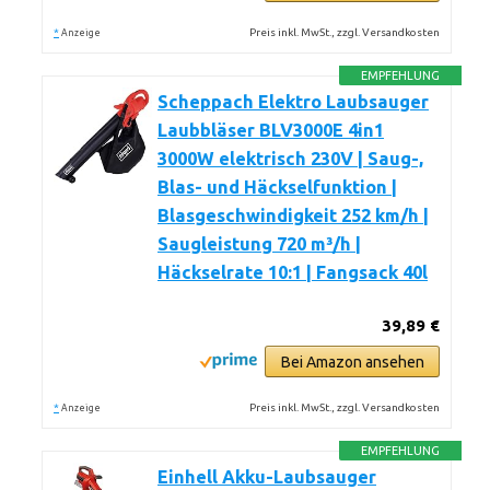
*
Preis inkl. MwSt., zzgl. Versandkosten
Anzeige
EMPFEHLUNG
Scheppach Elektro Laubsauger
Laubbläser BLV3000E 4in1
3000W elektrisch 230V | Saug-,
Blas- und Häckselfunktion |
Blasgeschwindigkeit 252 km/h |
Saugleistung 720 m³/h |
Häckselrate 10:1 | Fangsack 40l
39,89 €
Bei Amazon ansehen
*
Preis inkl. MwSt., zzgl. Versandkosten
Anzeige
EMPFEHLUNG
Einhell Akku-Laubsauger