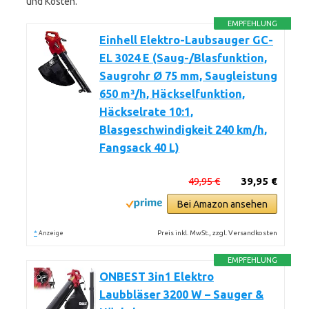
und Kosten.
EMPFEHLUNG
Einhell Elektro-Laubsauger GC-
EL 3024 E (Saug-/Blasfunktion,
Saugrohr Ø 75 mm, Saugleistung
650 m³/h, Häckselfunktion,
Häckselrate 10:1,
Blasgeschwindigkeit 240 km/h,
Fangsack 40 L)
49,95 €
39,95 €
Bei Amazon ansehen
*
Preis inkl. MwSt., zzgl. Versandkosten
Anzeige
EMPFEHLUNG
ONBEST 3in1 Elektro
Laubbläser 3200 W – Sauger &