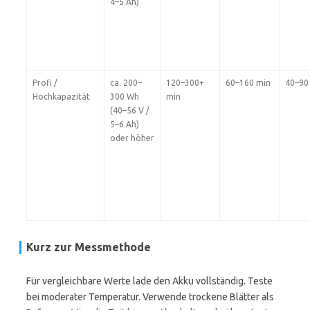
4–5 Ah)
Profi /
ca. 200–
120–300+
60–160 min
40–90
Hochkapazität
300 Wh
min
(40–56 V /
5–6 Ah)
oder höher
Kurz zur Messmethode
Für vergleichbare Werte lade den Akku vollständig. Teste
bei moderater Temperatur. Verwende trockene Blätter als