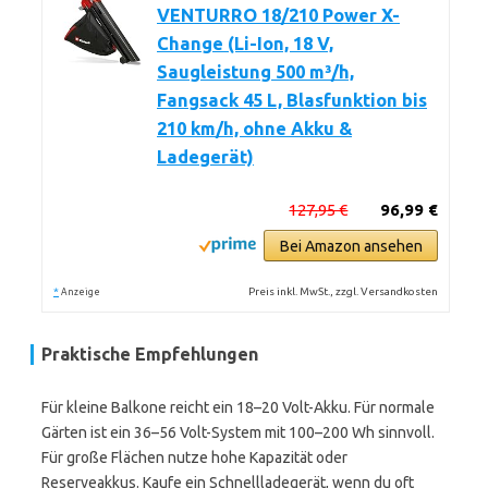
VENTURRO 18/210 Power X-
Change (Li-Ion, 18 V,
Saugleistung 500 m³/h,
Fangsack 45 L, Blasfunktion bis
210 km/h, ohne Akku &
Ladegerät)
127,95 €
96,99 €
Bei Amazon ansehen
*
Preis inkl. MwSt., zzgl. Versandkosten
Anzeige
Praktische Empfehlungen
Für kleine Balkone reicht ein 18–20 Volt-Akku. Für normale
Gärten ist ein 36–56 Volt-System mit 100–200 Wh sinnvoll.
Für große Flächen nutze hohe Kapazität oder
Reserveakkus. Kaufe ein Schnellladegerät, wenn du oft