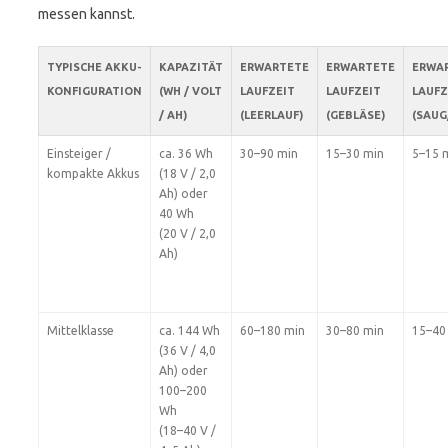
messen kannst.
TYPISCHE AKKU-
KAPAZITÄT
ERWARTETE
ERWARTETE
ERWA
KONFIGURATION
(WH / VOLT
LAUFZEIT
LAUFZEIT
LAUFZ
/ AH)
(LEERLAUF)
(GEBLÄSE)
(SAUG
Einsteiger /
ca. 36 Wh
30–90 min
15–30 min
5–15 
kompakte Akkus
(18 V / 2,0
Ah) oder
40 Wh
(20 V / 2,0
Ah)
Mittelklasse
ca. 144 Wh
60–180 min
30–80 min
15–40
(36 V / 4,0
Ah) oder
100–200
Wh
(18–40 V /