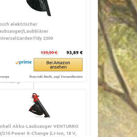
osch elektrischer
aubsauger/Laubbläser
niversalGardenTidy 2300
139,99 €
93,89 €
Bei Amazon
ansehen
Preis inkl. MwSt., zzgl. Versandkosten
nzeige
Überhitzung.
 den Verschleiß.
inhell Akku-Laubsauger VENTURRO
8/210 Power X-Change (Li-Ion, 18 V,