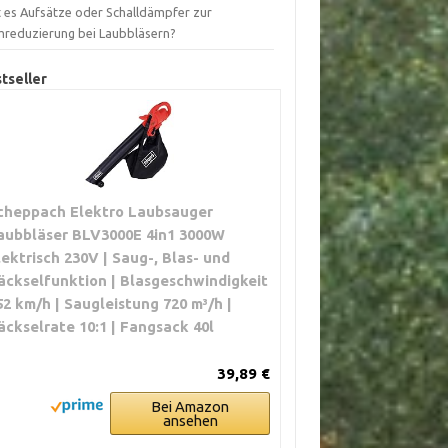
t es Aufsätze oder Schalldämpfer zur
mreduzierung bei Laubbläsern?
tseller
cheppach Elektro Laubsauger
aubbläser BLV3000E 4in1 3000W
lektrisch 230V | Saug-, Blas- und
äckselfunktion | Blasgeschwindigkeit
52 km/h | Saugleistung 720 m³/h |
äckselrate 10:1 | Fangsack 40l
39,89 €
Bei Amazon
ansehen