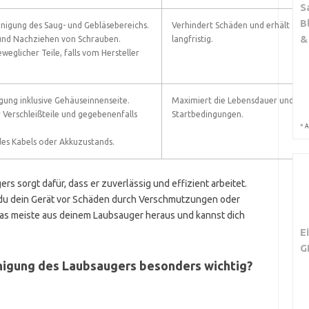
S
B
inigung des Saug- und Gebläsebereichs.
Verhindert Schäden und erhält die F
&
und Nachziehen von Schrauben.
langfristig.
eglicher Teile, falls vom Hersteller
gung inklusive Gehäuseinnenseite.
Maximiert die Lebensdauer und sic
r Verschleißteile und gegebenenfalls
Startbedingungen.
*
A
es Kabels oder Akkuzustands.
s sorgt dafür, dass er zuverlässig und effizient arbeitet.
t du dein Gerät vor Schäden durch Verschmutzungen oder
as meiste aus deinem Laubsauger heraus und kannst dich
E
G
inigung des Laubsaugers besonders wichtig?