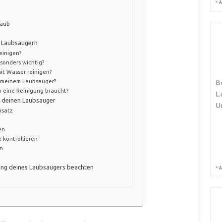
*
A
Laub
n Laubsaugern
einigen?
sonders wichtig?
it Wasser reinigen?
g meinem Laubsauger?
B
r eine Reinigung braucht?
L
r deinen Laubsauger
U
nsatz
en
 kontrollieren
n
igung deines Laubsaugers beachten
*
A