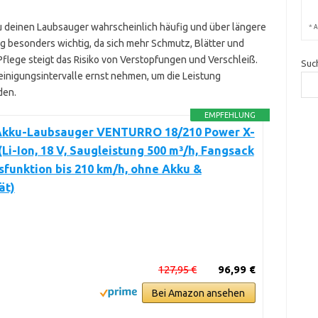
u deinen Laubsauger wahrscheinlich häufig und über längere
*
A
ng besonders wichtig, da sich mehr Schmutz, Blätter und
flege steigt das Risiko von Verstopfungen und Verschleiß.
Suc
einigungsintervalle ernst nehmen, um die Leistung
den.
EMPFEHLUNG
 Akku-Laubsauger VENTURRO 18/210 Power X-
Li-Ion, 18 V, Saugleistung 500 m³/h, Fangsack
asfunktion bis 210 km/h, ohne Akku &
ät)
127,95 €
96,99 €
Bei Amazon ansehen