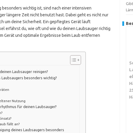
Gib
 besonders wichtig ist, sind nach einer intensiven
Lär
r längere Zeit nicht benutzt hast. Dabei geht es nicht nur
h um deine Sicherheit. Ein gepflegtes Gerät läuft
Bes
kel erfährst du, wie oft und wie du deinen Laubsauger richtig
nem Gerät und optimale Ergebnisse beim Laub entfernen
S
L
 deinen Laubsauger reinigen?
e
es Laubsaugers besonders wichtig?
H
eräten
2
H
seltener Nutzung
srhythmus für deinen Laubsauger?
n?
insatz?
aub fällt an?
nigung deines Laubsaugers besonders