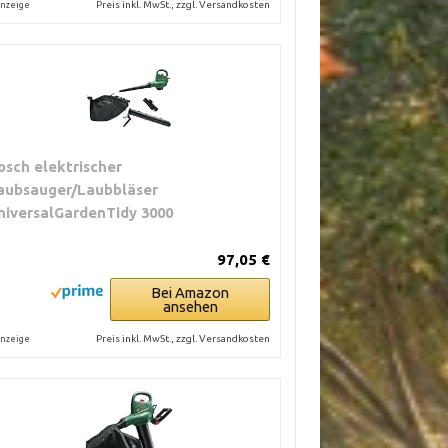
Preis inkl. MwSt., zzgl. Versandkosten
nzeige
osch elektrischer
aubsauger/Laubbläser
niversalGardenTidy 3000
97,05 €
Bei Amazon
ansehen
Preis inkl. MwSt., zzgl. Versandkosten
nzeige