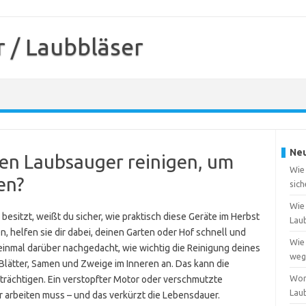
 / Laubbläser
Neu
nen Laubsauger reinigen, um
Wie
en?
sich
Wie 
sitzt, weißt du sicher, wie praktisch diese Geräte im Herbst
Lau
, helfen sie dir dabei, deinen Garten oder Hof schnell und
Wie 
einmal darüber nachgedacht, wie wichtig die Reinigung deines
weg
 Blätter, Samen und Zweige im Inneren an. Das kann die
Wor
trächtigen. Ein verstopfter Motor oder verschmutzte
Lau
er arbeiten muss – und das verkürzt die Lebensdauer.