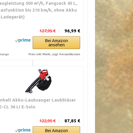
augleistung 500 m³/h, Fangsack 45 L,
lasfunktion bis 210 km/h, ohne Akku
unktionalität
 Ladegerät)
127,95 €
96,99 €
Bei Amazon
hert optimale
ansehen
Preis inkl. MwSt., zzgl. Versandkosten
nzeige
inhell Akku-Laubsauger Laubbläser
E-CL 36 Li E-Solo
122,95 €
87,85 €
Bei Amazon