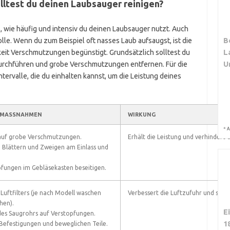
lltest du deinen Laubsauger reinigen?
, wie häufig und intensiv du deinen Laubsauger nutzt. Auch
B
e. Wenn du zum Beispiel oft nasses Laub aufsaugst, ist die
L
keit Verschmutzungen begünstigt. Grundsätzlich solltest du
U
durchführen und grobe Verschmutzungen entfernen. Für die
tervalle, die du einhalten kannst, um die Leistung deines
MASSNAHMEN
WIRKUNG
*
A
auf grobe Verschmutzungen.
Erhält die Leistung und verhindert 
 Blättern und Zweigen am Einlass und
fungen im Gebläsekasten beseitigen.
Luftfilters (je nach Modell waschen
Verbessert die Luftzufuhr und senkt
hen).
E
es Saugrohrs auf Verstopfungen.
1
 Befestigungen und beweglichen Teile.