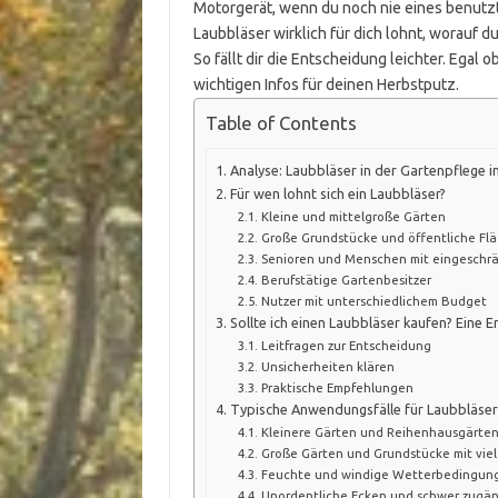
Motorgerät, wenn du noch nie eines benutzt 
Laubbläser wirklich für dich lohnt, worauf d
So fällt dir die Entscheidung leichter. Egal
wichtigen Infos für deinen Herbstputz.
Table of Contents
Analyse: Laubbläser in der Gartenpflege 
Für wen lohnt sich ein Laubbläser?
Kleine und mittelgroße Gärten
Große Grundstücke und öffentliche Fl
Senioren und Menschen mit eingeschrä
Berufstätige Gartenbesitzer
Nutzer mit unterschiedlichem Budget
Sollte ich einen Laubbläser kaufen? Eine E
Leitfragen zur Entscheidung
Unsicherheiten klären
Praktische Empfehlungen
Typische Anwendungsfälle für Laubbläser
Kleinere Gärten und Reihenhausgärte
Große Gärten und Grundstücke mit vi
Feuchte und windige Wetterbedingun
Unordentliche Ecken und schwer zugäng