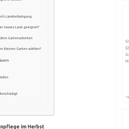
 ich Lärmbelästigung
der nasses Laub geeignet?
ndere Gartenarbeiten
G
(
nen kleinen Garten wählen?
G
äsern
H
ellen
 beschädigt
*
A
enpflege im Herbst