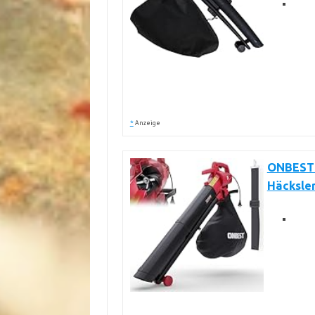
*
Anzeige
ONBEST 3
Häcksle