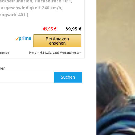
äckselfunktion, Häckselrate 10:1,
lasgeschwindigkeit 240 km/h,
angsack 40 L)
49,95 €
39,95 €
Bei Amazon
ansehen
Preis inkl. MwSt., zzgl. Versandkosten
nzeige
hen
Suchen