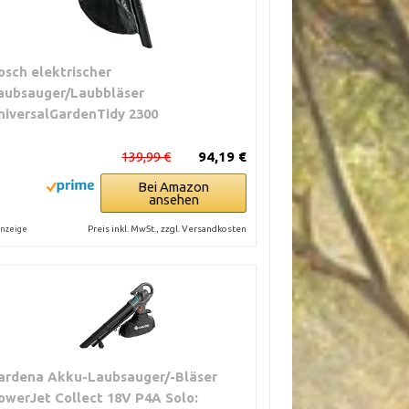
osch elektrischer
aubsauger/Laubbläser
niversalGardenTidy 2300
139,99 €
94,19 €
Bei Amazon
ansehen
Preis inkl. MwSt., zzgl. Versandkosten
nzeige
ardena Akku-Laubsauger/-Bläser
owerJet Collect 18V P4A Solo: