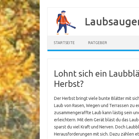
Zum
Inhalt
Laubsauger
springen
STARTSEITE
RATGEBER
Lohnt sich ein Laubbl
Herbst?
Der Herbst bringt viele bunte Blätter mit sich
Laub von Rasen, Wegen und Terrassen zu ent
zusammengeraffte Laub kann lästig sein und 
erleichtern. Mit dem Gerät bläst du das Lau
sparst du viel Kraft und Nerven. Doch Laubb
Herausforderungen mit sich. Dazu zählen e