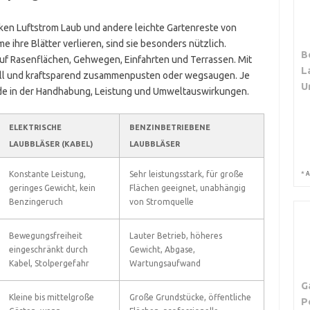
rken Luftstrom Laub und andere leichte Gartenreste von
 ihre Blätter verlieren, sind sie besonders nützlich.
B
auf Rasenflächen, Gehwegen, Einfahrten und Terrassen. Mit
L
ell und kraftsparend zusammenpusten oder wegsaugen. Je
U
ede in der Handhabung, Leistung und Umweltauswirkungen.
ELEKTRISCHE
BENZINBETRIEBENE
LAUBBLÄSER (KABEL)
LAUBBLÄSER
*
Konstante Leistung,
Sehr leistungsstark, für große
A
geringes Gewicht, kein
Flächen geeignet, unabhängig
Benzingeruch
von Stromquelle
Bewegungsfreiheit
Lauter Betrieb, höheres
eingeschränkt durch
Gewicht, Abgase,
Kabel, Stolpergefahr
Wartungsaufwand
G
Kleine bis mittelgroße
Große Grundstücke, öffentliche
P