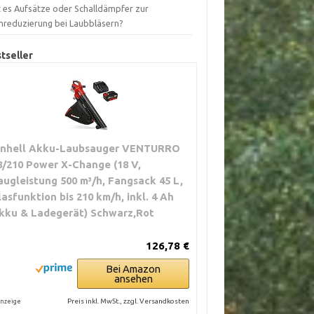
t es Aufsätze oder Schalldämpfer zur
mreduzierung bei Laubbläsern?
tseller
inhell Akku-Laubsauger VENTURRO
8/210 Power X-Change (18 V,
augleistung 500 m³/h, Fangsack 45 L,
lasfunktion bis 210 km/h, inkl. 4 Ah
kku & Ladegerät) Schwarz,Rot
126,78 €
Bei Amazon
ansehen
Preis inkl. MwSt., zzgl. Versandkosten
nzeige