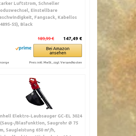
tarker Luftstrom, Schneller
oduswechsel, Einstellbare
eschwindigkeit, Fangsack, Kabellos
14895-55), Black
189,99 €
147,49 €
Bei Amazon
ansehen
Preis inkl. MwSt., zzgl. Versandkosten
nzeige
inhell Elektro-Laubsauger GC-EL 3024
 (Saug-/Blasfunktion, Saugrohr Ø 75
m, Saugleistung 650 m³/h,