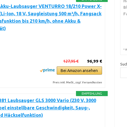
H
 Akku-Laubsauger VENTURRO 18/210 Power X-
B
Li-Ion, 18 V, Saugleistung 500 m³/h, Fangsack
F
asfunktion bis 210 km/h, ohne Akku &
ät)
*
A
127,95 €
96,99 €
Suc
Bei Amazon ansehen
Preis inkl. MwSt., zzgl. Versandkosten
EMPFEHLUNG
81 Laubsauger GLS 3000 Vario (230 V, 3000
bel einstellbare Geschwindigkeit, Saug-,
nd Häckselfunktion)