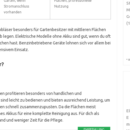
Gärten, wenn
Flächen, professionelle
S
Stromanschluss
Nutzung
M
vorhanden
G
(
ubbläser besonders für Gartenbesitzer mit mittleren Flächen
eb legen. Elektrische Modelle ohne Akku sind gut, wenn du oft
chen hast. Benzinbetriebene Geräte lohnen sich vor allem bei
ensivem Einsatz.
*
A
r?
ten profitieren besonders von handlichen und
sind leicht zu bedienen und bieten ausreichend Leistung, um
hen schnell zusammenzupusten. Da die Flächen meist
E
ines Akkus für eine komplette Reinigung aus. Für dich als
E
d und weniger Zeit für die Pflege.
m
EMPFEHLUNG