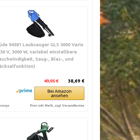
üde 94381 Laubsauger GLS 3000 Vario
230 V, 3000 W, variabel einstellbare
eschwindigkeit, Saug-, Blas-, und
äckselfunktion)
49,95 €
38,69 €
Bei Amazon
ansehen
Preis inkl. MwSt., zzgl. Versandkosten
nzeige