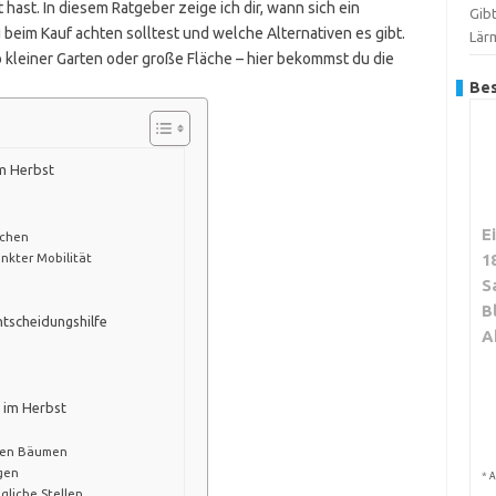
hast. In diesem Ratgeber zeige ich dir, wann sich ein
Gib
u beim Kauf achten solltest und welche Alternativen es gibt.
Lär
 ob kleiner Garten oder große Fläche – hier bekommst du die
Bes
im Herbst
E
ächen
nkter Mobilität
1
S
B
ntscheidungshilfe
A
 im Herbst
n
elen Bäumen
gen
*
A
liche Stellen