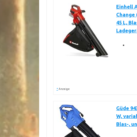
Einhell
Change (
45 L, Bl
Ladeger
*
Anzeige
Güde 943
W, varia
Blas-, u